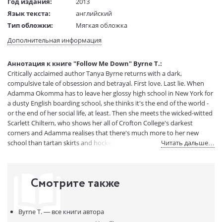
Год издания:
2013
Язык текста:
английский
Тип обложки:
Мягкая обложка
Формат:
128x198 mm
Дополнительная информация
Размеры в мм
198x128
(ДхШхВ):
Аннотация к книге "Follow Me Down" Byrne T.:
Вес:
250 гр.
Critically acclaimed author Tanya Byrne returns with a dark,
Страниц:
358
compulsive tale of obsession and betrayal. First love. Last lie. When
Код товара:
50031456
Adamma Okomma has to leave her glossy high school in New York for
a dusty English boarding school, she thinks it's the end of the world -
Артикул:
12427322
or the end of her social life, at least. Then she meets the wicked-witted
ISBN:
9780755393091
Scarlett Chiltern, who shows her all of Crofton College's darkest
В продаже с:
08.04.2021
corners and Adamma realises that there's much more to her new
school than tartan skirts and hockey sticks. She and Scarlett become
Читать дальше…
inseparable, but when they fall for the same guy, the battle lines are
firmly drawn. Adamma gets the guy but loses her best friend. Then,
when Scarlett runs away, Adamma finds herself caught up in
Смотрите также
something far more sinister than a messy love triangle. Adamma
always knew that Scarlett had her secrets, but some secrets are too
big to keep and this one will change all of their lives forever.
Byrne T. —
все книги автора