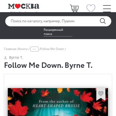
Расширенный
поиск
...
Главная
Книги
Follow Me Down
Byrne T.
Follow Me Down. Byrne T.