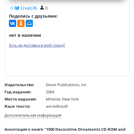
0
0
Поделись с друзьями:
нет в наличии
Есть ли доставка в мой город?
Издательство:
Dover Publications, Inc
Год издания:
2004
Место издания:
Mineola, New York
Язык текста:
английский
Тип обложки:
Мягкая обложка
Дополнительная информация
Формат:
210x277 mm
Размеры в мм
277x210x10
Аннотация к книге "1500 Decorative Ornaments CD-ROM and
(ДхШхВ):