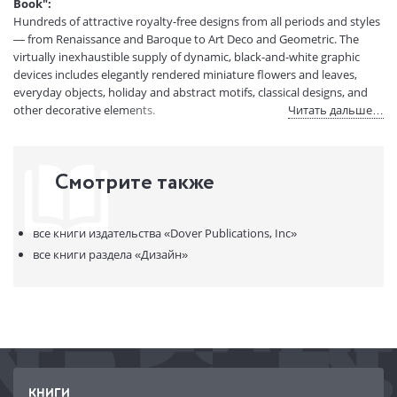
Book":
Вес:
250 гр.
Hundreds of attractive royalty-free designs from all periods and styles
Страниц:
32
— from Renaissance and Baroque to Art Deco and Geometric. The
virtually inexhaustible supply of dynamic, black-and-white graphic
Код товара:
50031791
devices includes elegantly rendered miniature flowers and leaves,
Артикул:
11016855
everyday objects, holiday and abstract motifs, classical designs, and
ISBN:
9780486999807
other decorative elements.
Читать дальше…
В продаже с:
08.04.2021
Смотрите также
все книги издательства
«Dover Publications, Inc»
все книги раздела
«Дизайн»
КНИГИ