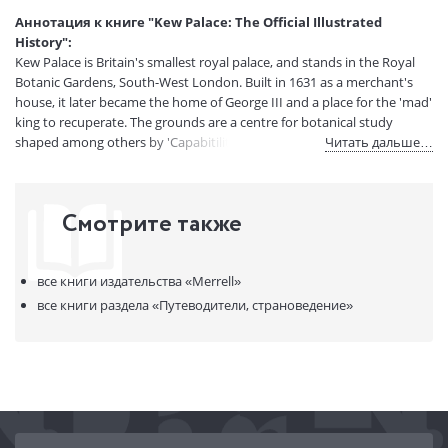
Страниц:
128
Аннотация к книге "Kew Palace: The Official Illustrated
Код товара:
50031907
History":
Артикул:
11043176
Kew Palace is Britain's smallest royal palace, and stands in the Royal
ISBN:
9781858943237
Botanic Gardens, South-West London. Built in 1631 as a merchant's
house, it later became the home of George III and a place for the 'mad'
В продаже с:
08.04.2021
king to recuperate. The grounds are a centre for botanical study
shaped among others by 'Capabitility Brown'.
Читать дальше…
Смотрите также
все книги издательства
«Merrell»
все книги раздела
«Путеводители, страноведение»