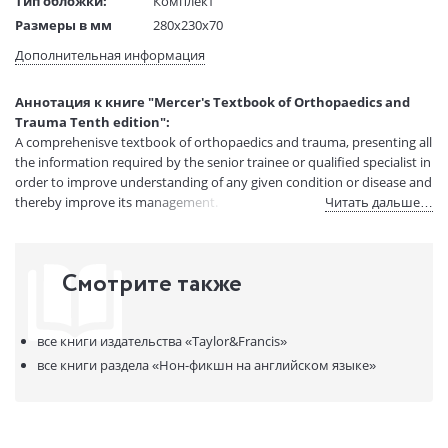
Тип обложки:
Комплект
Размеры в мм
280x230x70
(ДхШхВ):
Дополнительная информация
Вес:
5 гр.
Страниц:
1620
Аннотация к книге "Mercer's Textbook of Orthopaedics and
Код товара:
50031962
Trauma Tenth edition":
Артикул:
11173750
A comprehenisve textbook of orthopaedics and trauma, presenting all
ISBN:
9780340942031
the information required by the senior trainee or qualified specialist in
order to improve understanding of any given condition or disease and
В продаже с:
08.04.2021
thereby improve its management.
Читать дальше…
Смотрите также
все книги издательства
«Taylor&Francis»
все книги раздела
«Нон-фикшн на английском языке»