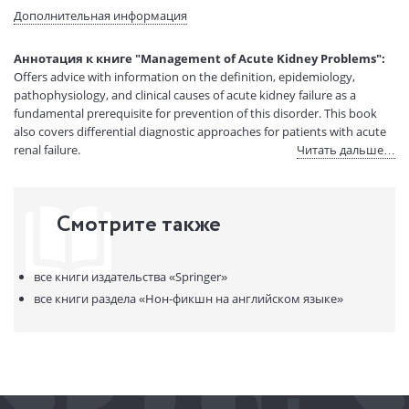
(ДхШхВ):
Дополнительная информация
Вес:
2 гр.
Страниц:
484
Аннотация к книге "Management of Acute Kidney Problems":
Код товара:
50032062
Offers advice with information on the definition, epidemiology,
Артикул:
11480972
pathophysiology, and clinical causes of acute kidney failure as a
ISBN:
9783540694137
fundamental prerequisite for prevention of this disorder. This book
also covers differential diagnostic approaches for patients with acute
В продаже с:
08.04.2021
renal failure.
Читать дальше…
Смотрите также
все книги издательства
«Springer»
все книги раздела
«Нон-фикшн на английском языке»