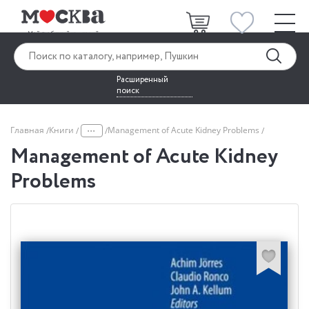
Расширенный
поиск
...
Главная
Книги
Management of Acute Kidney Problems
Management of Acute Kidney
Problems