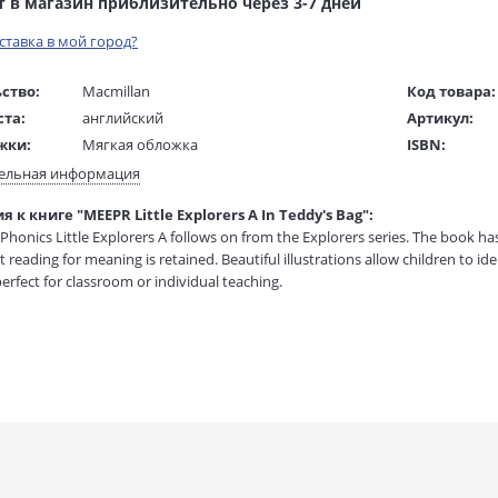
т в магазин приблизительно через 3-7 дней
оставка в мой город?
ство:
Macmillan
Код товара:
ста:
английский
Артикул:
жки:
Мягкая обложка
ISBN:
 в мм
190x250x10
В продаже с
ельная информация
 к книге "MEEPR Little Explorers A In Teddy's Bag":
1 гр.
Phonics Little Explorers A follows on from the Explorers series. The book has
t reading for meaning is retained. Beautiful illustrations allow children to 
erfect for classroom or individual teaching.