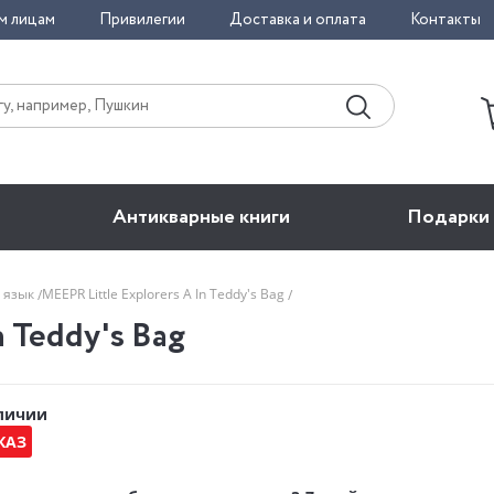
м лицам
Привилегии
Доставка и оплата
Контакты
Антикварные книги
Подарки
 язык
MEEPR Little Explorers A In Teddy's Bag
n Teddy's Bag
аличии
КАЗ