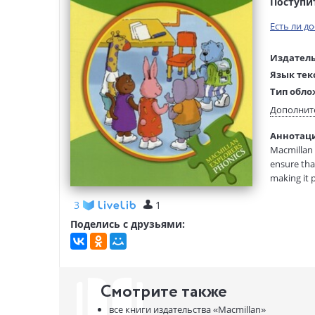
Поступи
Есть ли д
Издатель
Язык тек
Тип обло
Размеры
Дополнит
(ДхШхВ):
Аннотация
Вес:
Macmillan 
ensure tha
making it p
3
1
Поделись с друзьями:
Смотрите также
все книги издательства
«Macmillan»