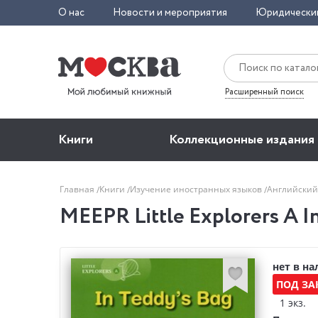
О нас
Новости и мероприятия
Юридически
Расширенный поиск
Книги
Коллекционные издания
Главная
Книги
Изучение иностранных языков
Английский
MEEPR Little Explorers A I
нет в н
ПОД ЗА
1 экз.