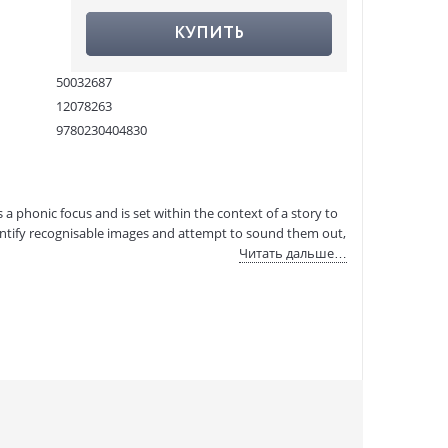
КУПИТЬ
50032687
12078263
9780230404830
:
08.04.2021
 a phonic focus and is set within the context of a story to
identify recognisable images and attempt to sound them out,
Читать дальше…