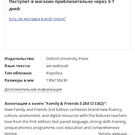
Поступит в магазин приблизительно через 3-7
дней
Есть ли доставка в мой город?
Издательство:
Oxford University Press
Язык текста:
английский
Тип обложки:
Коробка
Размеры в мм
130x150x30
(ДхШхВ):
Дополнительная информация
Вес:
1 гр.
Страниц:
128
Аннотация к книге "Family & Friends 3 2Ed Cl Cd(2)":
Код товара:
50033287
New Family and Friends 2nd Edition combines brand-new fluency,
Артикул:
12880109
culture, assessment, and digital resources with the features teachers
ISBN:
9780194808248
love from the first edition; fast-paced language, strong skills training,
unique phonics programme, civic education and comprehensive
В продаже с:
08.04.2021
testing.
Читать дальше…