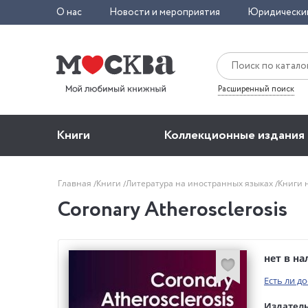
О нас
Новости и мероприятия
Юридически
Расширенный поиск
Книги
Коллекционные издания
Главная
Книги
Литература на иностранных языках
Книги 
Coronary Atherosclerosis
нет в н
Есть ли д
Издатель