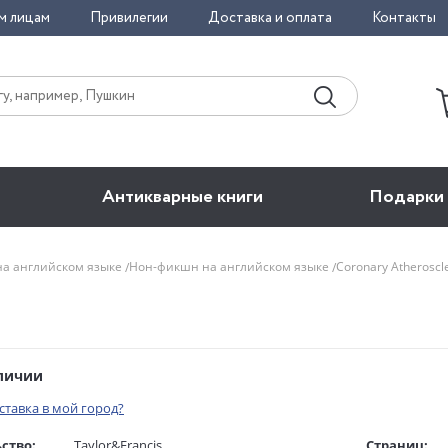
м лицам
Привилегии
Доставка и оплата
Контакты
Антикварные книги
Подарки
на английском языке
Нон-фикшн на английском языке
Coronary Atheroscl
аличии
оставка в мой город?
ство:
Taylor&Francis
Страниц: