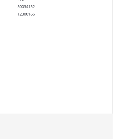
50034152
12300166
9781841848532
:
08.04.2021