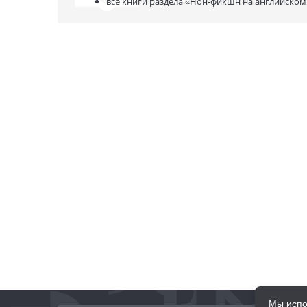
все книги раздела
«Нон-фикшн на английском
Мы испо