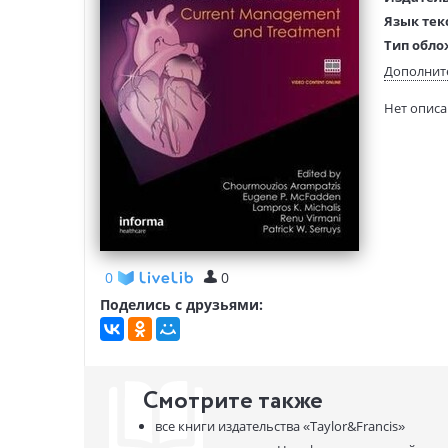
Язык тек
Тип обло
Размеры
Дополнит
(ДхШхВ):
Нет опис
Вес:
0
0
Поделись с друзьями:
Смотрите также
все книги издательства
«Taylor&Francis»