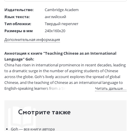
Издательство:
Cambridge Academ
Язык текста:
английский
Тип обложки:
Твердый переплет
Размеры в мм
240x160x20
(ДхШхВ):
Дополнительная информация
Вес:
1 гр.
Страниц:
226
Аннотация к книге "Teaching Chinese as an International
Код товара:
50034764
Language" Goh:
Артикул:
13391574
China has risen in international prominence in recent decades, leading
ISBN:
9781107052192
to a dramatic surge in the number of aspiring students of Chinese
across the globe. Goh's lively account explores the spread of global
В продаже с:
08.04.2021
Chinese, and the teaching of Chinese as an international language to
English-speaking learners from a Singapore perspective.
Читать дальше…
Смотрите также
Goh —
все книги автора