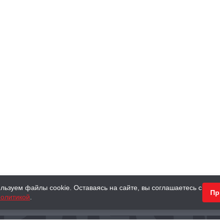
льзуем файлы cookie. Оставаясь на сайте, вы соглашаетесь с
Пр
олитикой
.
КНИГИ
АНТИКВАРНЫЕ КНИГИ
ПОДАРКИ