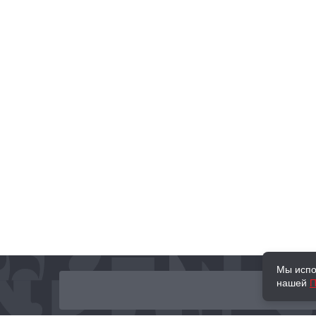
Мы испо
нашей
П