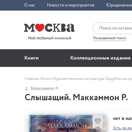
О нас
Новости и мероприятия
Юридически
Расширенный поиск
Книги
Коллекционные издания
Главная
Книги
Художественная литература
Зарубежная п
Маккаммон Р.
Слышащий. Маккаммон Р.
нет в н
Есть ли д