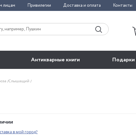
м лицам
Привилегии
Доставка и оплата
Контакты
Антикварные книги
Подарки
роза
Слышащий
аличии
оставка в мой город?