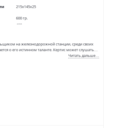
мм
215x145x25
600 гр.
480
5000 экз.
50036253
льщиком на железнодорожной станции, среди своих
9785389161498
ается о его истинном таланте. Кертис может слушать…
9785389161498
Читать дальше…
:
16.04.2021
особом. Мужчина с ангельским лицом и заезжая
звестного дельца. Вскоре Кертис услышит детский
га, был награжден престижными премиями «Локус» и