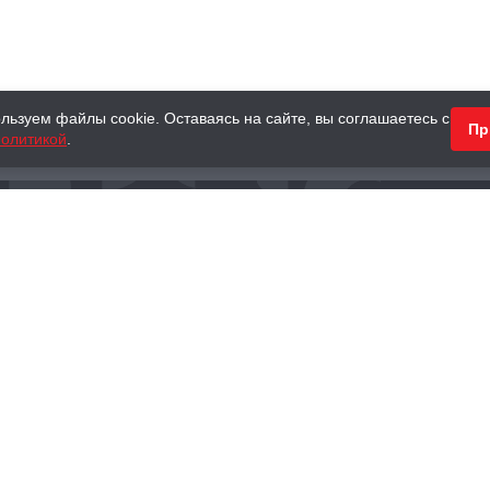
льзуем файлы cookie. Оставаясь на сайте, вы соглашаетесь с
Пр
олитикой
.
КНИГИ
АНТИКВАРНЫЕ КНИГИ
ПОДАРКИ
Наш интернет-магазин
Тел.:
+ 7 (495) 797-87-16
,
8 (800) 101-87-16
WhatsApp:
+7 (985) 730-12-15
Книжный магазин «Москва»
П
125375, г. Москва, ул. Тверская, д. 8, к. 1
и
ых
Тел.:
+7 (495) 797-87-17
Ежедневно с 10:00 до 22:00
info@moscowbooks.ru