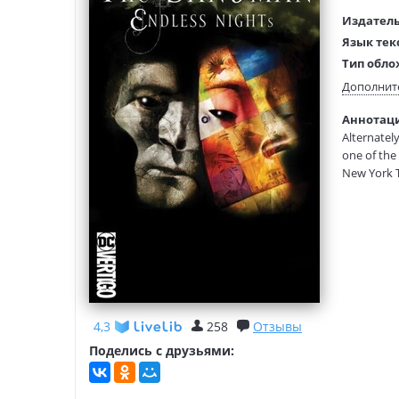
Издатель
Язык тек
Тип обло
Размеры
Дополнит
(ДхШхВ):
Аннотаци
Вес:
Alternately
one of the
New York T
team of ar
returns to
legend of t
Death, Dre
the seven 
Dave McKea
New York T
their true
4,3
258
Отзывы
illustrate
Поделись с друзьями:
Hunters), G