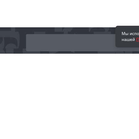
Мы испо
нашей
П
О нас
Наши проекты
Новости и мероприятия
Привилегии
Доставка и оплата
Контакты
Политика обработк
Отзывы
персональных данн
© 2002–2026 «Торговый Дом Книги «МОСКВА»