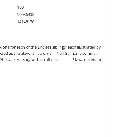
160
50036432
14148170
9781401292614
:
25.04.2021
 one for each of the Endless siblings, each illustrated by
lected as the eleventh volume in Neil Gaiman's seminal,
 30th anniversary with an all-new edition Joined by a dream
Читать дальше…
 Times bestselling author of American Gods and Coraline
hts. The Sandman Vol. 11: Endless Nights reveals the
 the real world. Born at the beginning of time, Destiny,
 who each lord over their respective realms. In addition to
on in the spirit of the Sandman collections (designed by
ative book, the first graphic novel to be listed on the
en peculiar and powerful siblings each reveal more about
ries creator Neil Gaiman, The Sandman: Endless Nights is
uperman), P. Craig Russell (The Sandman: The Dream