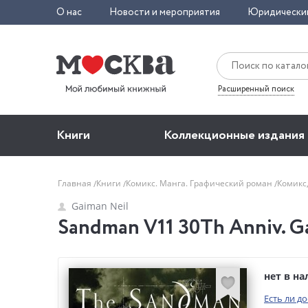
О нас
Новости и мероприятия
Юридически
Расширенный поиск
Книги
Коллекционные издания
Главная
Книги
Комикс. Манга. Графический роман
Комикс
Gaiman Neil
Sandman V11 30Th Anniv. G
нет в н
Есть ли д