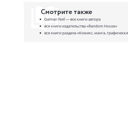
Смотрите также
Gaiman Neil —
все книги автора
все книги издательства
«Random House»
все книги раздела
«Комикс, манга, графическ