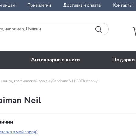
м лицам
Привилегии
Доставка и оплата
Контакты
Антикварные книги
Подарки
, манга, графический роман
Sandman V11 30Th Anniv
aiman Neil
аличии
оставка в мой город?