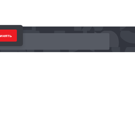
инять
ринимаем к оплате: