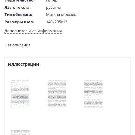
Язык текста:
русский
Тип обложки:
Мягкая обложка
Размеры в мм
140x205x13
(ДхШхВ):
Дополнительная информация
Вес:
255 гр.
Страниц:
272
Нет описания
Код товара:
50038806
Артикул:
236400044
ISBN:
9785446116317
Иллюстрации
В продаже с:
05.05.2021