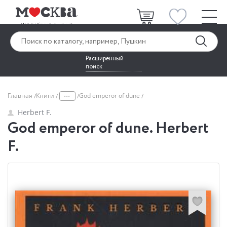
Расширенный
поиск
...
Главная
Книги
God emperor of dune
Herbert F.
God emperor of dune. Herbert
F.