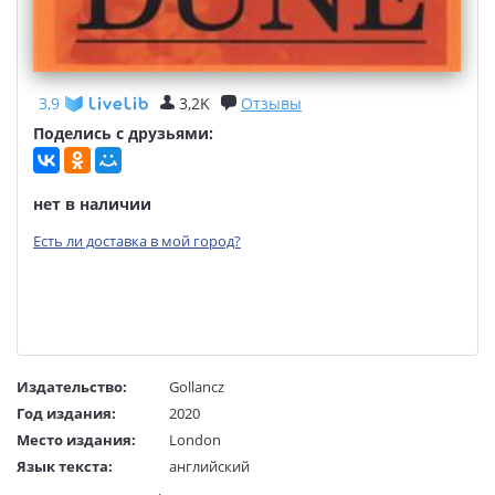
3,9
3,2K
Отзывы
Поделись с друзьями:
нет в наличии
Есть ли доставка в мой город?
Издательство:
Gollancz
Год издания:
2020
Место издания:
London
Язык текста:
английский
Тип обложки:
Мягкая игрушка