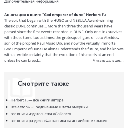
Дополнительная информация
Размеры в мм
200x130x30
(ДхШхВ):
Аннотация к книге "God emperor of dune" Herbert F.:
Вес:
305 гр.
The epic that began with the HUGO and NEBULA Award-winning
Страниц:
421
classic DUNE continues ... More than three thousand years have
Код товара:
50039079
passed since the first events recorded in DUNE. Only one link survives
with those tumultuous times: the grotesque figure of Leto Atreides,
Артикул:
15248088
son of the prophet Paul Muad'Dib, and now the virtually immortal
ISBN:
9781473233805
God Emperor of Dune.He alone understands the future, and he knows
В продаже с:
06.05.2021
with a terrible certainty that the evolution of his race is at an end
unless he can breed...
Читать дальше…
Смотрите также
Herbert F. —
все книги автора
Все авторы - Соединенные Штаты Америки
все книги издательства
«Gollancz»
все книги раздела
«Фантастика на английском языке»