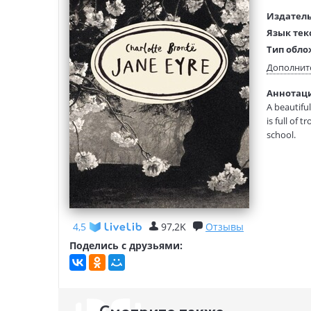
Издатель
Язык тек
Тип обло
Размеры
Дополнит
(ДхШхВ):
Аннотация
Вес:
A beautifu
is full of 
school.
4,5
97,2K
Отзывы
Поделись с друзьями: