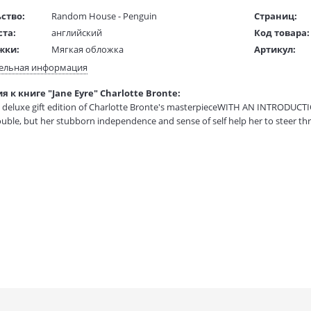
ство:
Random House - Penguin
Страниц:
ста:
английский
Код товара:
жки:
Мягкая обложка
Артикул:
 в мм
140x180x50
ISBN:
ельная информация
В продаже с
 к книге "Jane Eyre" Charlotte Bronte:
1 гр.
l deluxe gift edition of Charlotte Bronte's masterpieceWITH AN INTRODUC
trouble, but her stubborn independence and sense of self help her to steer thr