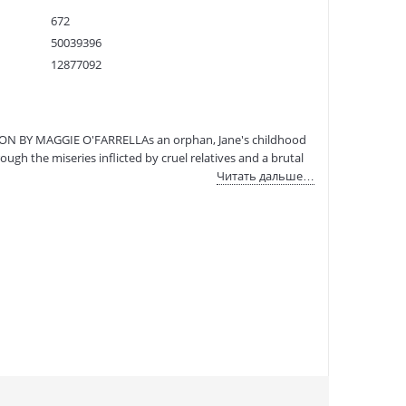
672
50039396
12877092
9781784870737
:
06.05.2021
TION BY MAGGIE O'FARRELLAs an orphan, Jane's childhood
ough the miseries inflicted by cruel relatives and a brutal
Читать дальше…