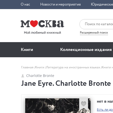
О нас
Новости и мероприятия
Юридически
Расширенный поиск
Книги
Коллекционные издания
Главная
Книги
Литература на иностранных языках
Книги 
Charlotte Bronte
Jane Eyre. Charlotte Bronte
нет в н
Есть ли д