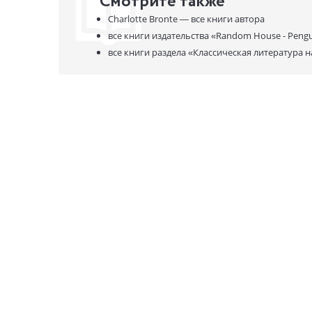
Смотрите также
Charlotte Bronte —
все книги автора
все книги издательства
«Random House - Pengu
все книги раздела
«Классическая литература н