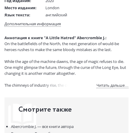
Год издания:
2020
Место издания:
London
Язык текста:
английский
Тип обложки:
Мягкая обложка
Дополнительная информация
Размеры в мм
198x130x32
(ДхШхВ):
Аннотация к книге "A Little Hatred" Abercrombie J.:
Вес:
360 гр.
On the battlefields of the North, the next generation of would-be
Страниц:
504
heroes rushes to make the same bloody mistakes as the last.
Код товара:
50040761
While the age of the machine dawns, the age of magic refuses to die.
Артикул:
14990207
One might glimpse the future, through the curse of the Long Eye, but
ISBN:
9780575095885
changing it is another matter altogether.
В продаже с:
01.06.2021
The chimneys of industry rise, the cities seethe with opportunity, and
Читать дальше…
even kings must kneel before the new power of the banks. But in the
slums, anger is brewing, and soon it will boil over with a rage that all
the money in the world cannot control...
Смотрите также
Abercrombie J. —
все книги автора