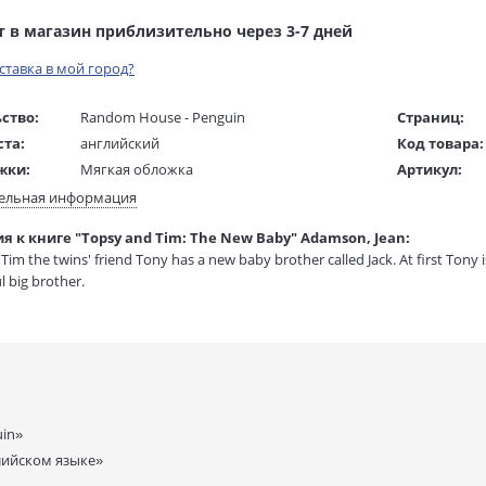
т в магазин приблизительно через 3-7 дней
оставка в мой город?
ство:
Random House - Penguin
Страниц:
ста:
английский
Код товара:
жки:
Мягкая обложка
Артикул:
 в мм
110x200x10
ISBN:
ельная информация
В продаже с
я к книге "Topsy and Tim: The New Baby" Adamson, Jean:
1 гр.
Tim the twins' friend Tony has a new baby brother called Jack. At first Tony 
l big brother.
in»
лийском языке»