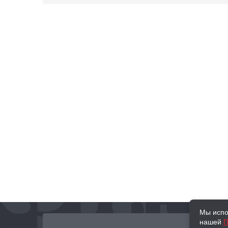
Мы испо
нашей
П