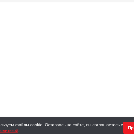
льзуем файлы cookie. Оставаясь на сайте, вы соглашаетесь с
Пр
олитикой
.
КНИГИ
АНТИКВАРНЫЕ КНИГИ
ПОДАРКИ