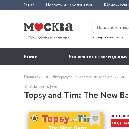
О нас
Новости и мероприятия
Юридически
Расширенный поиск
Книги
Коллекционные издания
Главная
Книги
Литература на иностранных языках
Книги 
Adamson, Jean
Topsy and Tim: The New Ba
нет в н
ПОД ЗА