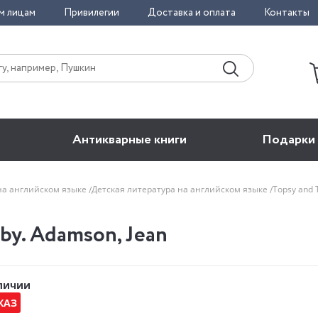
м лицам
Привилегии
Доставка и оплата
Контакты
Антикварные книги
Подарки
на английском языке
Детская литература на английском языке
Topsy and 
by. Adamson, Jean
аличии
КАЗ