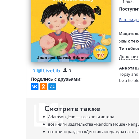
1 экз.
Поступи
Есть ли д
Издатель
Язык тек
Тип обло
Размеры
Дополнит
(ДхШхВ):
Аннотаци
Вес:
0
0
Topsy and 
Поделись с друзьями:
be a helpfu
Смотрите также
Adamson, Jean —
все книги автора
все книги издательства
«Random House - Pengu
все книги раздела
«Детская литература на анг