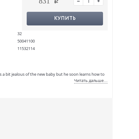
−
+
831
КУПИТЬ
32
50041100
11532114
9781409300564
:
02.06.2021
is a bit jealous of the new baby but he soon learns how to
Читать дальше…