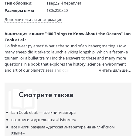
Тип обложки:
Твердый переплет
Размеры в мм
180x250x20
(ДхШхВ):
Дополнительная информация
Вес:
1 гр.
Страниц:
128
Аннотация к книге "100 Things to Know About the Oceans" Lan
Код товара:
50041912
Cook et al.:
Артикул:
15192511
Do fish wear pyjamas' What's the sound of an iceberg melting' How
ISBN:
9781474953160
many sheep did it take to launch a Viking longship' Which is faster - a
tsunami or a bullet train' Find the answers to these and many more
В продаже с:
04.06.2021
questions in a book that explores the history, science, environment
and art of our planet's seas and oceans.
Читать дальше…
Смотрите также
Lan Cook et al. —
все книги автора
все книги издательства
«Usborne»
все книги раздела
«Детская литература на английском
языке»