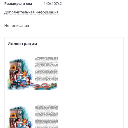
Размеры в мм
140x107x2
(ДхШхВ):
Дополнительная информация
Вес:
14 гр.
Страниц:
16
Нет описания
Код товара:
50042198
Артикул:
9785389114098
ISBN:
9785389114098
Иллюстрации
В продаже с:
10.06.2021