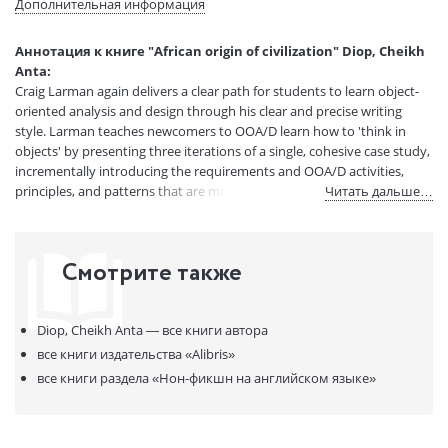
Дополнительная информация
Вес:
1 гр.
Страниц:
317
Аннотация к книге "African origin of civilization" Diop, Cheikh
Код товара:
50042247
Anta:
Артикул:
12430926
Craig Larman again delivers a clear path for students to learn object-
ISBN:
9781556520723
oriented analysis and design through his clear and precise writing
style. Larman teaches newcomers to OOA/D learn how to 'think in
В продаже с:
12.06.2021
objects' by presenting three iterations of a single, cohesive case study,
incrementally introducing the requirements and OOA/D activities,
principles, and patterns that are most critical to success.
Читать дальше…
Смотрите также
Diop, Cheikh Anta —
все книги автора
все книги издательства
«Alibris»
все книги раздела
«Нон-фикшн на английском языке»