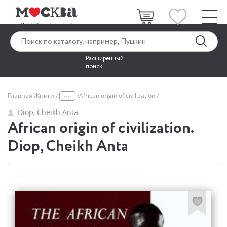
Расширенный
поиск
...
Главная
Книги
African origin of civilization
Diop, Cheikh Anta
African origin of civilization.
Diop, Cheikh Anta