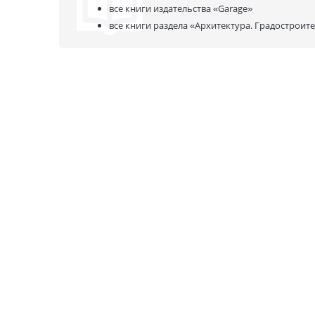
все книги издательства
«Garage»
все книги раздела
«Архитектура. Градостроит
О нас
Наши проекты
Новости и мероприятия
Привилегии
Доставка и оплата
Контакты
Политика обработк
Отзывы
персональных данн