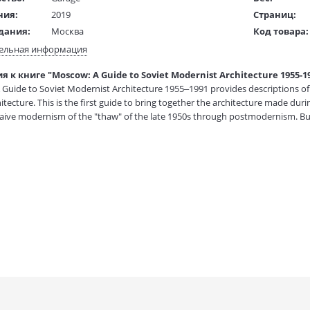
ния:
2019
Страниц:
дания:
Москва
Код товара:
16+
Артикул:
ельная информация
ста:
английский
ISBN:
 к книге "Moscow: A Guide to Soviet Modernist Architecture 1955-19
жки:
Мягкая обложка
В продаже с
Guide to Soviet Modernist Architecture 1955–1991 provides descriptions of
 в мм
240x160x27
hitecture. This is the first guide to bring together the architecture made 
aive modernism of the "thaw" of the late 1950s through postmodernism. Buil
r Palace, the Ostankino TV Tower, the TASS headquarters, the "golden brain
 such as the House of New Life and the Lenin Komsomol Automobile Plant
e within the historical and political context of the Soviet Union, while also
.