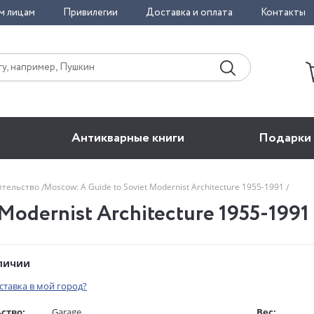
м лицам
Привилегии
Доставка и оплата
Контакты
Антикварные книги
Подарки
ительство
Moscow: A Guide to Soviet Modernist Architecture 1955-1991
Modernist Architecture 1955-1991
аличии
оставка в мой город?
ство:
Garage
Вес: