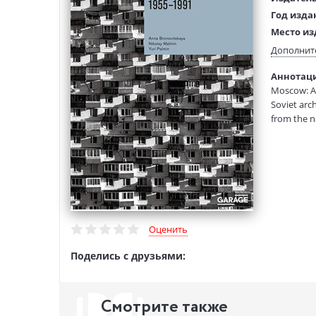
Год изда
Место из
Возраст:
Дополнит
Язык тек
Аннотация
Тип обло
Moscow: A 
Размеры
Soviet arc
(ДхШхВ):
from the n
the Pionee
structures
architectur
the period
Оценить
Поделись с друзьями:
Смотрите также