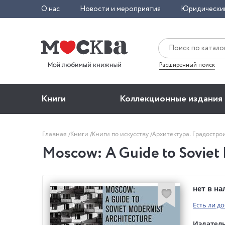
О нас
Новости и мероприятия
Юридически
Расширенный поиск
Книги
Коллекционные издания
Главная
Книги
Книги по искусству
Архитектура. Градостро
Moscow: A Guide to Soviet 
нет в н
Есть ли д
Издатель