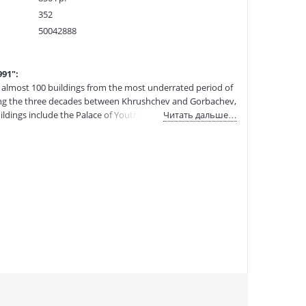
352
50042888
310884
9788090671461
91":
:
01.07.2021
 almost 100 buildings from the most underrated period of
during the three decades between Khrushchev and Gorbachev,
dings include the Palace of Youth, the Rossiya cinema,
Читать дальше…
s" of the Academy of Sciences and less well-known
 Museum. The authors situate Moscow's postwar
 referencing developments in international architecture of