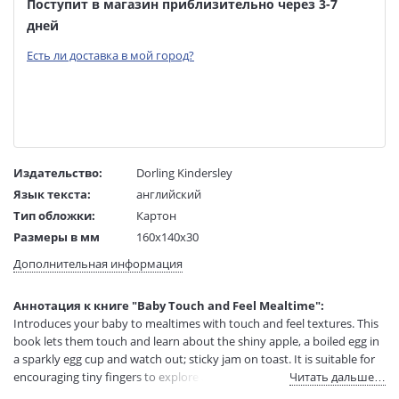
Поступит в магазин приблизительно через 3-7
дней
Есть ли доставка в мой город?
Издательство:
Dorling Kindersley
Язык текста:
английский
Тип обложки:
Картон
Размеры в мм
160x140x30
(ДхШхВ):
Дополнительная информация
Вес:
1 гр.
Страниц:
14
Аннотация к книге "Baby Touch and Feel Mealtime":
Код товара:
50044506
Introduces your baby to mealtimes with touch and feel textures. This
Артикул:
12299296
book lets them touch and learn about the shiny apple, a boiled egg in
ISBN:
9781409366584
a sparkly egg cup and watch out; sticky jam on toast. It is suitable for
encouraging tiny fingers to explore and young minds to develop.
Читать дальше…
В продаже с:
24.07.2021