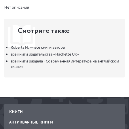
Вес:
360 гр.
Нет описания
Страниц:
512
Код товара:
50044668
Артикул:
312697
Смотрите также
ISBN:
9780349415031
В продаже с:
31.07.2021
Roberts N. —
все книги автора
все книги издательства
«Hachette UK»
все книги раздела
«Современная литература на английском
языке»
КНИГИ
АНТИКВАРНЫЕ КНИГИ