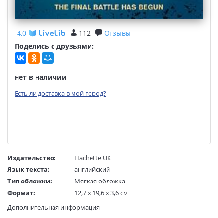
4,0
112
Отзывы
Поделись с друзьями:
нет в наличии
Есть ли доставка в мой город?
Издательство:
Hachette UK
Язык текста:
английский
Тип обложки:
Мягкая обложка
Формат:
12,7 x 19,6 x 3,6 см
Размеры в мм
196x127x36
Дополнительная информация
(ДхШхВ):