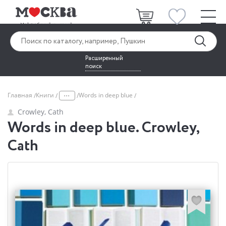
Расширенный
поиск
...
Главная
Книги
Words in deep blue
Crowley, Cath
Words in deep blue. Crowley,
Cath