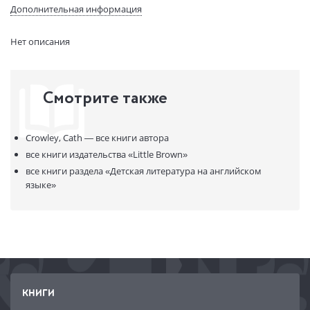
(ДхШхВ):
Дополнительная информация
Вес:
1 гр.
Страниц:
352
Нет описания
Код товара:
50044997
Артикул:
13968356
ISBN:
9781444907896
Смотрите также
В продаже с:
04.08.2021
Crowley, Cath —
все книги автора
все книги издательства
«Little Brown»
все книги раздела
«Детская литература на английском
языке»
КНИГИ