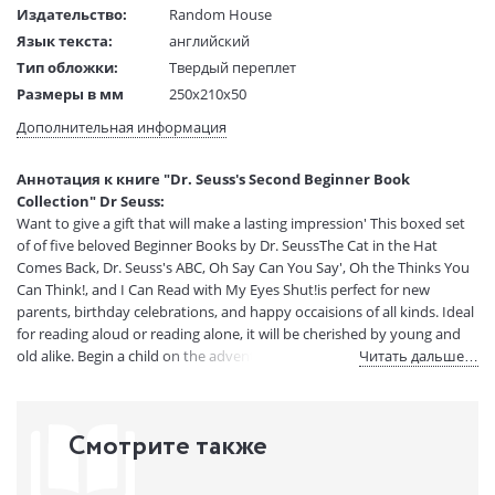
Издательство:
Random House
Язык текста:
английский
Тип обложки:
Твердый переплет
Размеры в мм
250x210x50
(ДхШхВ):
Дополнительная информация
Вес:
2 гр.
Страниц:
288
Аннотация к книге "Dr. Seuss's Second Beginner Book
Код товара:
50045410
Collection" Dr Seuss:
Артикул:
12066357
Want to give a gift that will make a lasting impression' This boxed set
ISBN:
9780375871283
of of five beloved Beginner Books by Dr. SeussThe Cat in the Hat
Comes Back, Dr. Seuss's ABC, Oh Say Can You Say', Oh the Thinks You
В продаже с:
05.08.2021
Can Think!, and I Can Read with My Eyes Shut!is perfect for new
parents, birthday celebrations, and happy occaisions of all kinds. Ideal
for reading aloud or reading alone, it will be cherished by young and
old alike. Begin a child on the adventure of a lifetimewith Beginner
Читать дальше…
Books by Dr. Seuss!And if you want to make a REALLY BIG impression,
consider gifting this along with a copy of our first boxed set of
Beginner Books, Dr. Seuss's Beginner Book Collection. The two sets
Смотрите также
combined include all ten Beginner Books by Dr. Seuss!