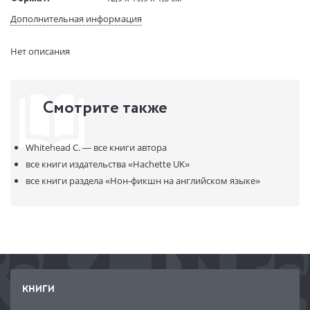
Размеры в мм
199x129x13
Дополнительная информация
(ДхШхВ):
Вес:
156 гр.
Нет описания
Страниц:
176
Код товара:
50045843
Артикул:
314832
Смотрите также
ISBN:
9780708898765
В продаже с:
07.08.2021
Whitehead C. —
все книги автора
все книги издательства
«Hachette UK»
все книги раздела
«Нон-фикшн на английском языке»
КНИГИ