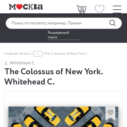
Расширенный
поиск
...
Главная
Книги
The Colossus of New York
Whitehead C.
The Colossus of New York.
Whitehead C.