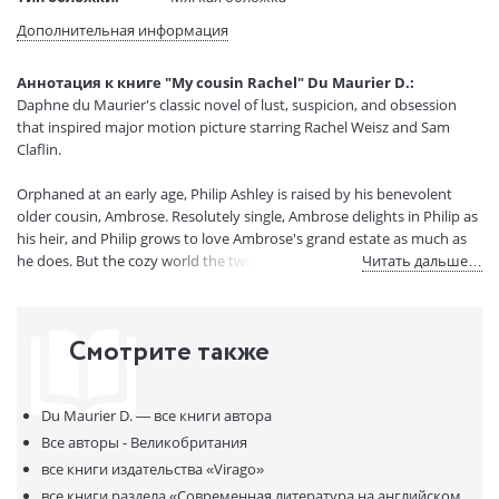
Размеры в мм
200x130x22
Дополнительная информация
(ДхШхВ):
Вес:
275 гр.
Аннотация к книге "My cousin Rachel" Du Maurier D.:
Страниц:
352
Daphne du Maurier's classic novel of lust, suspicion, and obsession
Код товара:
50047241
that inspired major motion picture starring Rachel Weisz and Sam
Артикул:
11135118
Claflin.
ISBN:
9781844080403
Orphaned at an early age, Philip Ashley is raised by his benevolent
В продаже с:
27.08.2021
older cousin, Ambrose. Resolutely single, Ambrose delights in Philip as
his heir, and Philip grows to love Ambrose's grand estate as much as
he does. But the cozy world the two construct is shattered when
Читать дальше…
Ambrose sets off on a trip to Florence. There he falls in love and
marries a mysterious distant cousin named Rachel -- and there he dies
suddenly.
Смотрите также
Jealous of his marriage, racked by suspicion at the hints in Ambrose's
letters, and grief-stricken by his death, Philip prepares to meet his
Du Maurier D. —
все книги автора
cousin's widow with hatred in his heart. But when she arrives at the
estate, Rachel seems to be a different woman from the one described
Все авторы - Великобритания
in Ambrose's letters. Beautiful, sophisticated, and magnetic, Philip
все книги издательства
«Virago»
cannot help but feel drawn to Rachel.
все книги раздела
«Современная литература на английском