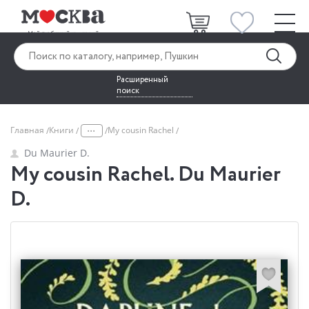
Расширенный
поиск
...
Главная
Книги
My cousin Rachel
Du Maurier D.
My cousin Rachel. Du Maurier
D.