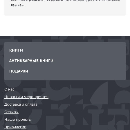
языке»
And yet, questions still linger: might she have had a hand in Ambrose's
death? And how, exactly, did Ambrose die? As Philip pursues the
answers to these questions, he realizes that his own fate could hang in
the balance.
КНИГИ
АНТИКВАРНЫЕ КНИГИ
ПОДАРКИ
О нас
Новости и мероприятия
Доставка и оплата
Отзывы
Наши проекты
Привилегии