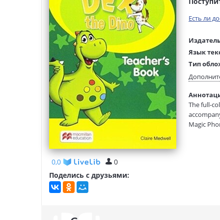
Поступи
Есть ли д
Издатель
Язык тек
Тип обло
Размеры
Дополнит
(ДхШхВ):
Аннотация
Вес:
The full-c
accompany 
Magic Phon
0,0
0
Поделись с друзьями: