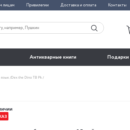
м лицам
Привилегии
Доставка и оплата
Контакты
Антикварные книги
Подарки
 язык
Dex the Dino TB Pk
аличии
КАЗ