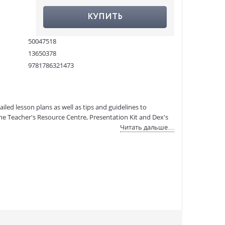
КУПИТЬ
50047518
13650378
9781786321473
:
06.09.2021
iled lesson plans as well as tips and guidelines to
he Teacher's Resource Centre, Presentation Kit and Dex's
Читать дальше…