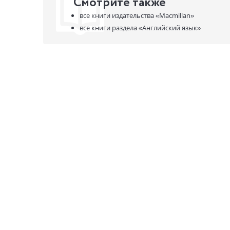
Смотрите также
все книги издательства
«Macmillan»
все книги раздела
«Английский язык»