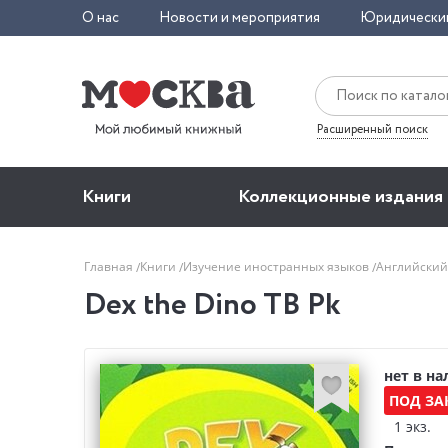
О нас
Новости и мероприятия
Юридически
Расширенный поиск
Книги
Коллекционные издания
Главная
Книги
Изучение иностранных языков
Английский
Dex the Dino TB Pk
нет в н
ПОД ЗА
1 экз.