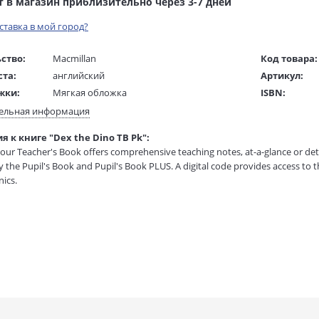
т в магазин приблизительно через 3-7 дней
оставка в мой город?
ство:
Macmillan
Код товара:
ста:
английский
Артикул:
жки:
Мягкая обложка
ISBN:
 в мм
300x230x20
В продаже с
ельная информация
 к книге "Dex the Dino TB Pk":
1 гр.
olour Teacher's Book offers comprehensive teaching notes, at-a-glance or deta
the Pupil's Book and Pupil's Book PLUS. A digital code provides access to t
ics.