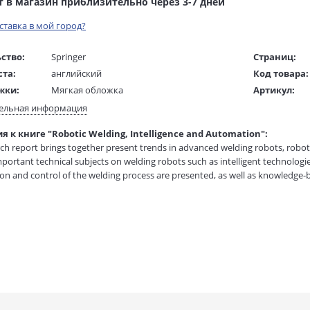
т в магазин приблизительно через 3-7 дней
оставка в мой город?
ство:
Springer
Страниц:
ста:
английский
Код товара:
жки:
Мягкая обложка
Артикул:
 в мм
240x160x30
ISBN:
ельная информация
В продаже с
 к книге "Robotic Welding, Intelligence and Automation":
1 гр.
ch report brings together present trends in advanced welding robots, robotic 
mportant technical subjects on welding robots such as intelligent technolog
tion and control of the welding process are presented, as well as knowledge-
ered are sensing and data fusion, computer vision and virtual-reality applica
nufacturing systems is given in addition to artificial intelligent technologies 