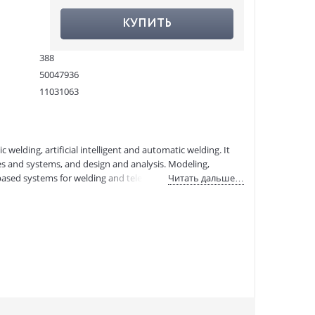
КУПИТЬ
388
50047936
11031063
9783540208044
:
10.09.2021
welding, artificial intelligent and automatic welding. It
ies and systems, and design and analysis. Modeling,
based systems for welding and tele-robotic welding. Other
Читать дальше…
tions of the welding process. An overview of intelligent and
for industrial processes.