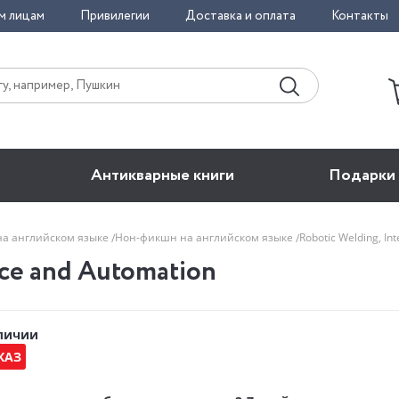
м лицам
Привилегии
Доставка и оплата
Контакты
Антикварные книги
Подарки
на английском языке
Нон-фикшн на английском языке
Robotic Welding, In
nce and Automation
аличии
КАЗ