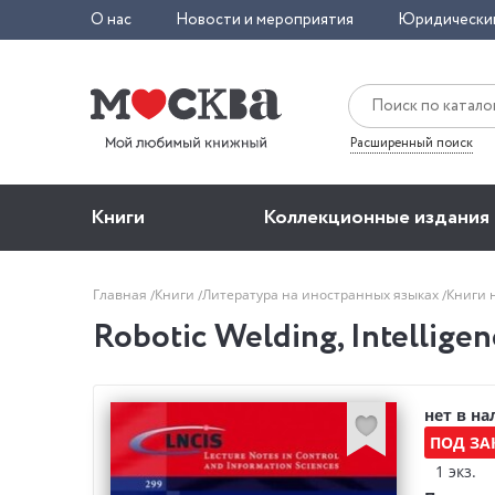
О нас
Новости и мероприятия
Юридически
Расширенный поиск
Книги
Коллекционные издания
Главная
Книги
Литература на иностранных языках
Книги 
Robotic Welding, Intellige
нет в н
ПОД ЗА
1 экз.