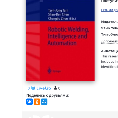
Поступи
Есть ли д
Издатель
Язык тек
Тип обло
Размеры
Дополнит
(ДхШхВ):
Аннотация
Вес:
This resear
includes i
identifica
topics cov
flexible ma
0
0
Поделись с друзьями: