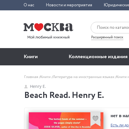
О нас
Новости и мероприятия
Юридически
Расширенный поиск
Книги
Коллекционные издания
Главная
Книги
Литература на иностранных языках
Книги 
Henry E.
Beach Read. Henry E.
нет в н
Есть ли д