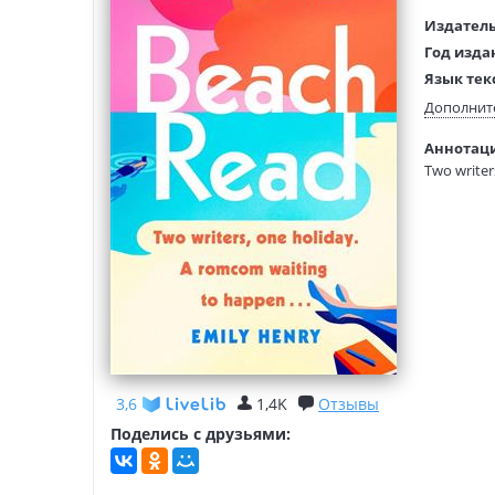
Издатель
Год изда
Язык тек
Тип обло
Дополнит
Размеры
Аннотация
(ДхШхВ):
Two writer
Вес:
'One of my
'A great lo
'The perfe
January is 
3,6
1,4K
Отзывы
Gus is a se
Поделись с друзьями:
But Januar