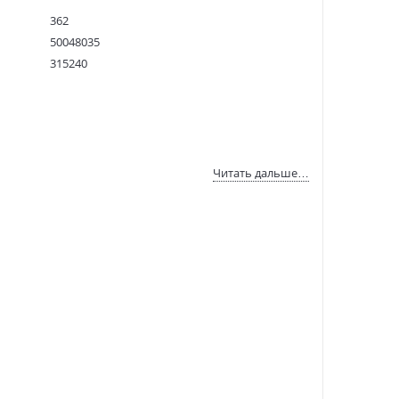
362
50048035
315240
9780241989524
:
11.09.2021
Читать дальше…
r movie.