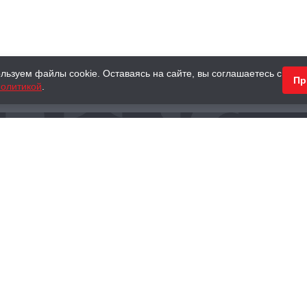
льзуем файлы cookie. Оставаясь на сайте, вы соглашаетесь с
Пр
олитикой
.
КНИГИ
АНТИКВАРНЫЕ КНИГИ
ПОДАРКИ
Наш интернет-магазин
Тел.:
+ 7 (495) 797-87-16
,
8 (800) 101-87-16
WhatsApp:
+7 (985) 730-12-15
Книжный магазин «Москва»
П
125375, г. Москва, ул. Тверская, д. 8, к. 1
и
ых
Тел.:
+7 (495) 797-87-17
Ежедневно с 10:00 до 22:00
info@moscowbooks.ru