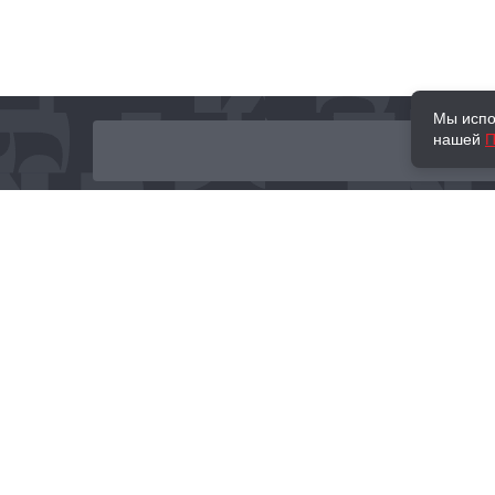
Мы испо
нашей
П
О нас
Наши проекты
Новости и мероприятия
Привилегии
Доставка и оплата
Контакты
Политика обработк
Отзывы
персональных данн
© 2002–2026 «Торговый Дом Книги «МОСКВА»