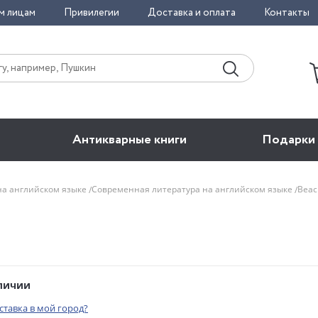
м лицам
Привилегии
Доставка и оплата
Контакты
Антикварные книги
Подарки
на английском языке
Современная литература на английском языке
Beac
аличии
оставка в мой город?