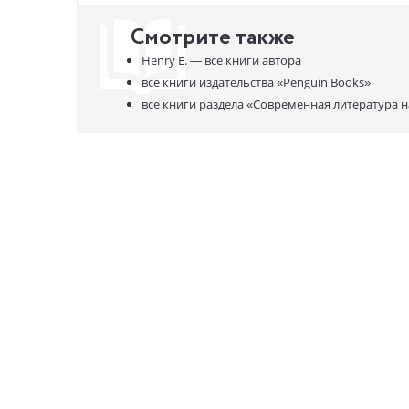
They're bo
Смотрите также
They've got
Henry E. —
все книги автора
And they n
все книги издательства
«Penguin Books»
все книги раздела
«Современная литература н
The result
The risk? I
Set over on
Flat Share