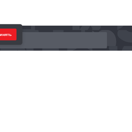
инять
ринимаем к оплате: