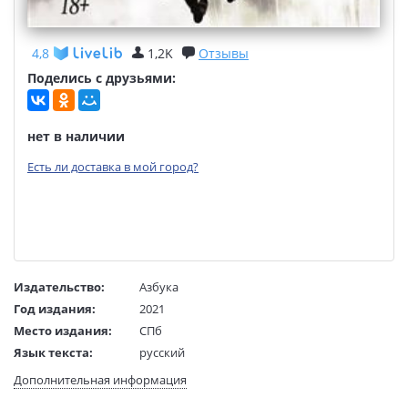
4,8
1,2K
Отзывы
Поделись с друзьями:
нет в наличии
Есть ли доставка в мой город?
Издательство:
Азбука
Год издания:
2021
Место издания:
СПб
Язык текста:
русский
Язык оригинала:
японский
Дополнительная информация
Перевод:
Демина А.