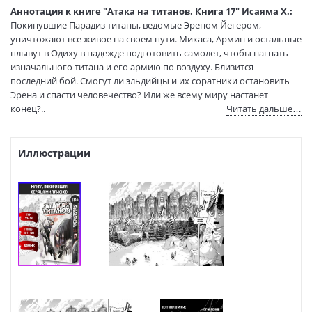
Тип обложки:
Твердый переплет + суперобложка
Аннотация к книге "Атака на титанов. Книга 17" Исаяма Х.:
Формат:
84х108 1/32
Покинувшие Парадиз титаны, ведомые Эреном Йегером,
уничтожают все живое на своем пути. Микаса, Армин и остальные
Размеры в мм
200x130x30
плывут в Одиху в надежде подготовить самолет, чтобы нагнать
(ДхШхВ):
изначального титана и его армию по воздуху. Близится
Вес:
515 гр.
последний бой. Смогут ли эльдийцы и их соратники остановить
Страниц:
440
Эрена и спасти человечество? Или же всему миру настанет
Тираж:
20000 экз.
конец?..
Читать дальше…
Код товара:
50048092
Артикул:
9785389199446
ISBN:
Иллюстрации
9785389199446
В продаже с:
14.09.2021