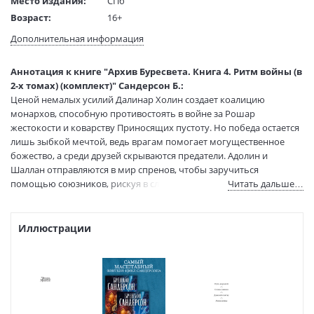
Место издания:
СПб
Возраст:
16+
Язык текста:
русский
Дополнительная информация
Язык оригинала:
английский
Перевод:
Осояну Наталья
Аннотация к книге "Архив Буресвета. Книга 4. Ритм войны (в
Тип обложки:
Твердый переплет
2-х томах) (комплект)" Сандерсон Б.:
Ценой немалых усилий Далинар Холин создает коалицию
Формат:
218x149x68
монархов, способную противостоять в войне за Рошар
Размеры в мм
218x149x68
жестокости и коварству Приносящих пустоту. Но победа остается
(ДхШхВ):
лишь зыбкой мечтой, ведь врагам помогает могущественное
Вес:
1470 гр.
божество, а среди друзей скрываются предатели. Адолин и
Код товара:
50048108
Шаллан отправляются в мир спренов, чтобы заручиться
Артикул:
9785389188839
помощью союзников, рискуя в случае неуспеха обречь все
Читать дальше…
ISBN:
9785389188839
человечество на гибель. Они еще не знают, что главное сражение
вскоре развернется в городе-башне Уритиру и его исход будет
В продаже с:
15.09.2021
зависеть не от военной мощи противоборствующих сторон, а от
Иллюстрации
их стойкости, решимости и проницательности.
Впервые на русском!