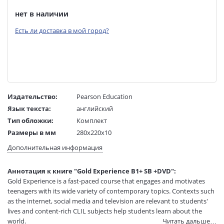
нет в наличии
Есть ли доставка в мой город?
Издательство:
Pearson Education
Язык текста:
английский
Тип обложки:
Комплект
Размеры в мм
280x220x10
(ДхШхВ):
Дополнительная информация
Вес:
1 гр.
Страниц:
4
Аннотация к книге "Gold Experience B1+ SB +DVD":
Код товара:
50049063
Gold Experience is a fast-paced course that engages and motivates
Артикул:
12794699
teenagers with its wide variety of contemporary topics. Contexts such
ISBN:
9781447961949
as the internet, social media and television are relevant to students'
lives and content-rich CLIL subjects help students learn about the
В продаже с:
23.09.2021
world.
Читать дальше…