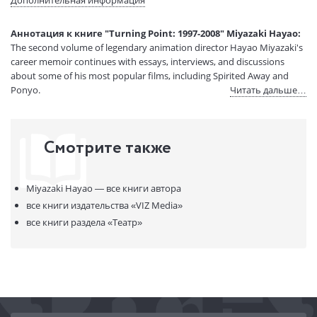
Вес:
1 гр.
Страниц:
452
Аннотация к книге "Turning Point: 1997-2008" Miyazaki Hayao:
Код товара:
50050047
The second volume of legendary animation director Hayao Miyazaki's
Артикул:
15243504
career memoir continues with essays, interviews, and discussions
ISBN:
9781974724505
about some of his most popular films, including Spirited Away and
Ponyo.
Читать дальше…
В продаже с:
13.10.2021
Смотрите также
Miyazaki Hayao —
все книги автора
все книги издательства
«VIZ Media»
все книги раздела
«Театр»