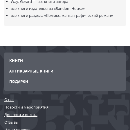
Way, Gerard —
все книги автора
face-off with maniacal assassins, and a plot to kill JFK.
все книги издательства
«Random House»
все книги раздела
«Комикс, манга, графический роман»
КНИГИ
АНТИКВАРНЫЕ КНИГИ
ПОДАРКИ
О нас
Новости и мероприятия
Доставка и оплата
Отзывы
Наши проекты