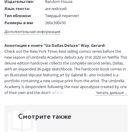
Издательство:
Random House
Язык текста:
английский
Тип обложки:
Твердый переплет
Размеры в мм
260x390x50
(ДхШхВ):
Дополнительная информация
Вес:
1 гр.
Страниц:
216
Аннотация к книге "Ua Dallas Deluxe" Way, Gerard:
Код товара:
50051069
Check out the New York Times best selling comics series before the
Артикул:
14895647
new season of Umbrella Academy debuts July 31st 2020 on Netflix This
ISBN:
9781506718057
deluxe edition hardcover collects the complete second series, Dallas,
with an expanded 36-page sketchbook. The hardcover book comes in
В продаже с:
15.10.2021
an illustrated slipcase featuring art by Gabriel B ; also included is a
portfolio containing a new unique print from the artist. The Umbrella
Academy is despondent following the near apocalypse created by one
of their own and the death of their beloved mentor Pogo. Trouble is
Читать дальше…
each of them is distracted by their own problems. The White Violin is
bedridden. Rumor has lost her voice the source of her power.
Spaceboy has eaten himself into a near-catatonic state, while Number
Смотрите также
Five dives into some shady dealings at the dog track, and The Kraken
starts looking at his littlest brother as the key to unraveling a
mysterious series of massacres . . . all leading to a blood-drenched