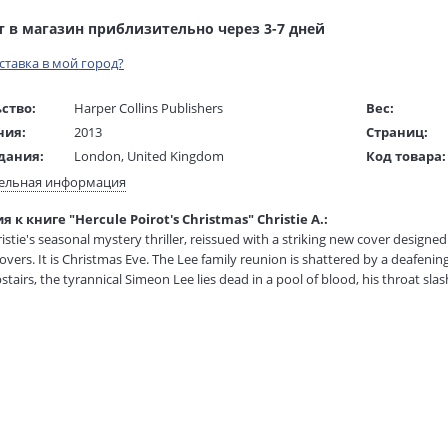
т в магазин приблизительно через 3-7 дней
оставка в мой город?
ство:
Harper Collins Publishers
Вес:
ния:
2013
Страниц:
дания:
London, United Kingdom
Код товара:
ста:
английский
Артикул:
ельная информация
жки:
Мягкая обложка
ISBN:
 к книге "Hercule Poirot's Christmas" Christie A.:
 в мм
198x130x18
В продаже с
stie's seasonal mystery thriller, reissued with a striking new cover designed
vers. It is Christmas Eve. The Lee family reunion is shattered by a deafening
tairs, the tyrannical Simeon Lee lies dead in a pool of blood, his throat slas
end for Christmas, offers to assist, he finds an atmosphere not of mourning 
 hate the old man…