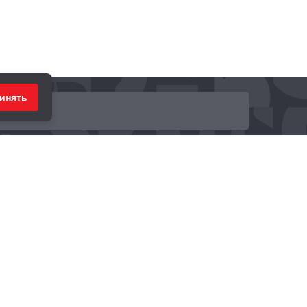
инять
ринимаем к оплате: