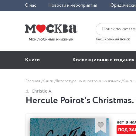
О нас
Новости и мероприятия
Юридически
Расширенный поиск
Книги
Коллекционные издания
Главная
Книги
Литература на иностранных языках
Книги 
Christie A.
Hercule Poirot's Christmas. 
нет в н
ПОД ЗА