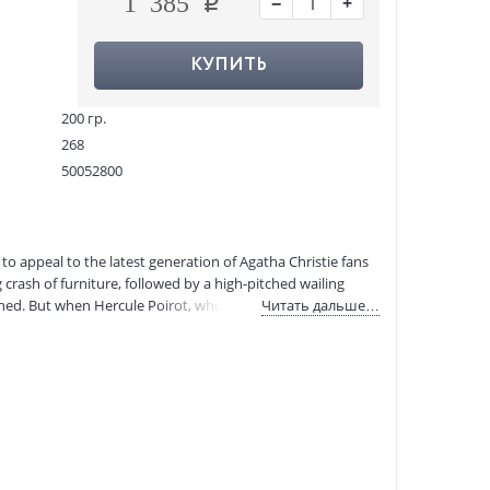
−
+
1 385
КУПИТЬ
200 гр.
268
50052800
12424504
9780007527540
:
12.11.2021
 to appeal to the latest generation of Agatha Christie fans
 crash of furniture, followed by a high-pitched wailing
hed. But when Hercule Poirot, who is staying in the village
Читать дальше…
but of mutual suspicion. It seems everyone had their own