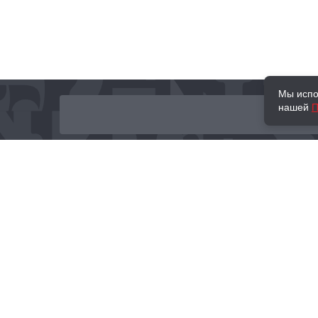
Мы испо
нашей
П
О нас
Наши проекты
Новости и мероприятия
Привилегии
Доставка и оплата
Контакты
Политика обработк
Отзывы
персональных данн