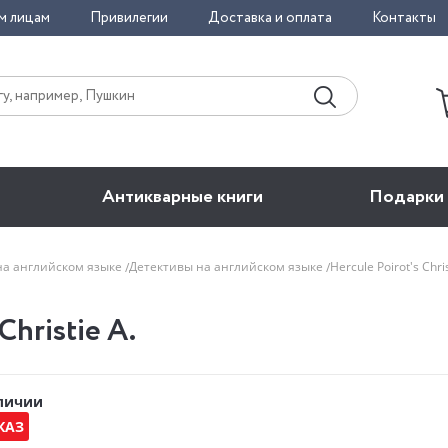
м лицам
Привилегии
Доставка и оплата
Контакты
Антикварные книги
Подарки
на английском языке
Детективы на английском языке
Hercule Poirot's Chr
Christie A.
аличии
КАЗ