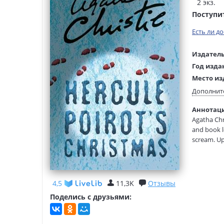
2 экз.
Поступи
Есть ли д
Издатель
Год изда
Место из
Язык тек
Дополнит
Тип обло
Аннотация
Размеры
Agatha Chri
(ДхШхВ):
and book lo
scream. Ups
with a fri
reason to
4,5
11,3K
Отзывы
Поделись с друзьями: