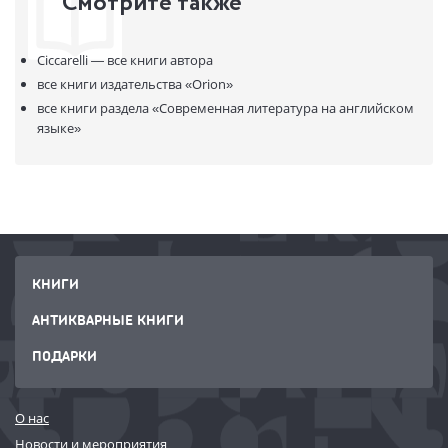
Смотрите также
В продаже с:
16.11.2021
Ciccarelli —
все книги автора
все книги издательства
«Orion»
все книги раздела
«Современная литература на английском
языке»
КНИГИ
АНТИКВАРНЫЕ КНИГИ
ПОДАРКИ
О нас
Новости и мероприятия