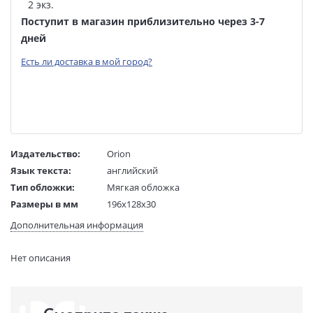
2 экз.
Поступит в магазин приблизительно через 3-7
дней
Есть ли доставка в мой город?
Издательство:
Orion
Язык текста:
английский
Тип обложки:
Мягкая обложка
Размеры в мм
196x128x30
(ДхШхВ):
Дополнительная информация
Вес:
277 гр.
Страниц:
400
Нет описания
Код товара:
50053292
Артикул:
309580
ISBN:
9781473218178