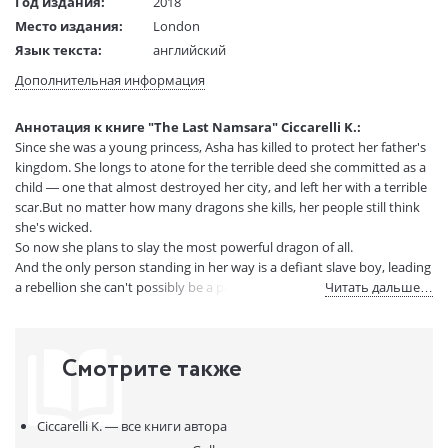
Год издания:
2018
Место издания:
London
Язык текста:
английский
Тип обложки:
Мягкая обложка
Дополнительная информация
Размеры в мм
197x129x26
(ДхШхВ):
Аннотация к книге "The Last Namsara" Ciccarelli K.:
Вес:
310 гр.
Since she was a young princess, Asha has killed to protect her father's
Страниц:
432
kingdom. She longs to atone for the terrible deed she committed as a
Код товара:
50053296
child — one that almost destroyed her city, and left her with a terrible
scar.But no matter how many dragons she kills, her people still think
Артикул:
310759
she's wicked.
ISBN:
9781473218147
So now she plans to slay the most powerful dragon of all.
В продаже с:
16.11.2021
And the only person standing in her way is a defiant slave boy, leading
a rebellion she can't possibly be a part of...
Читать дальше…
THE LAST NAMSARA is an extraordinary story about courage, loyalty
and star-crossed love, set in a kingdom that trembles on the edge of
war. For fans of Madeline Miller, Katherine Arden, Laini Taylor and
Смотрите также
Tomi Adeyemi.
Ciccarelli K. —
все книги автора