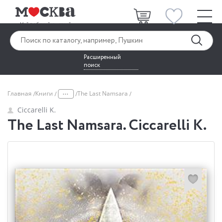
Расширенный
поиск
...
Главная
Книги
The Last Namsara
Ciccarelli K.
The Last Namsara. Ciccarelli K.