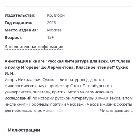
Издательство:
КоЛибри
Год издания:
2023
Место издания:
Москва
Возраст:
12+
Язык текста:
русский
Дополнительная информация
Тип обложки:
Гибкая обложка
Формат:
84х108 1/32
Аннотация к книге "Русская литература для всех. От "Слова
Размеры в мм
205x132x27
о полку Игореве" до Лермонтова. Классное чтение!" Сухих
(ДхШхВ):
И. Н.:
Вес:
525 гр.
Игорь Николаевич Сухих — литературовед, доктор
филологических наук, профессор Санкт-Петербургского
Страниц:
608
университета, писатель, критик. Автор многочисленных
Тираж:
2000 экз.
исследований по истории русской литературы XIX–XX веков, в том
Код товара:
50053391
числе книг «Проблемы поэтики Чехова», «Чехов в жизни: сюжеты
Артикул:
9785389200579
для небольшого романа», «От… и до… Этюды о русской
Читать дальше…
ISBN:
9785389200579
словесности», «Сергей Довлатов: время, место, судьба»,
«Структура и смысл: Теория литературы для всех», «Книги ХХ века.
В продаже с:
18.11.2021
Русский канон» и других, а также полюбившихся школьникам и
Иллюстрации
учителям учебников по литературе.