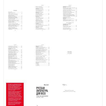
Трехтомник «Русская литература для всех» (первое издание —
2013) — это путеводитель по отечественной классике,
адресованный самой широкой читательской аудитории. Он дает
представление о национальном литературном каноне — от
«Слова о полку Игореве» до авторов конца ХХ века. Настоящее,
уже четвертое, издание дополнено новыми главами —
«Фольклор: от былины до частушки», «Повести Смутного
времени: счастье-злочастие», «А. Д. Кантемир», «А. Н. Радищев»,
«Н. С. Лесков», расширены главы о Салтыкове-Щедрине и
Горьком, а также включен большой раздел «Язык русских
писателей».
«Русская литература для всех» — одна из тех редких книг, которые
со временем не устаревают. Она еще раз доказывает то, что
филология — не унылая наука и серьезный разговор о литературе
может быть не только познавательным, но и увлекательным.