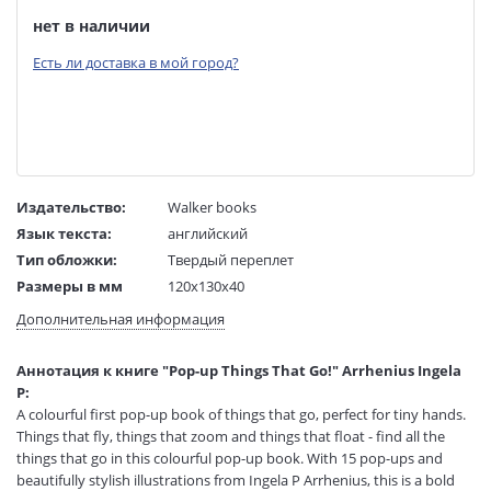
нет в наличии
Есть ли доставка в мой город?
Издательство:
Walker books
Язык текста:
английский
Тип обложки:
Твердый переплет
Размеры в мм
120x130x40
(ДхШхВ):
Дополнительная информация
Вес:
1 гр.
Страниц:
30
Аннотация к книге "Pop-up Things That Go!" Arrhenius Ingela
Код товара:
50054438
P:
Артикул:
13998512
A colourful first pop-up book of things that go, perfect for tiny hands.
ISBN:
9781406365108
Things that fly, things that zoom and things that float - find all the
things that go in this colourful pop-up book. With 15 pop-ups and
В продаже с:
03.12.2021
beautifully stylish illustrations from Ingela P Arrhenius, this is a bold