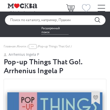
Расширенный
поиск
...
Главная
Книги
Pop-up Things That Go!
Arrhenius Ingela P
Pop-up Things That Go!.
Arrhenius Ingela P