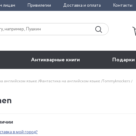
м лицам
Привилегии
Доставка и оплата
Контакты
Антикварные книги
Подарки
на английском языке
Фантастика на английском языке
Tommyknockers
hen
аличии
оставка в мой город?