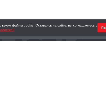
льзуем файлы cookie. Оставаясь на сайте, вы соглашаетесь с
Пр
олитикой
.
КНИГИ
АНТИКВАРНЫЕ КНИГИ
ПОДАРКИ
Наш интернет-магазин
Тел.:
+ 7 (495) 797-87-16
,
8 (800) 101-87-16
WhatsApp:
+7 (985) 730-12-15
Книжный магазин «Москва»
П
125375, г. Москва, ул. Тверская, д. 8, к. 1
и
ых
Тел.:
+7 (495) 797-87-17
Ежедневно с 10:00 до 22:00
info@moscowbooks.ru