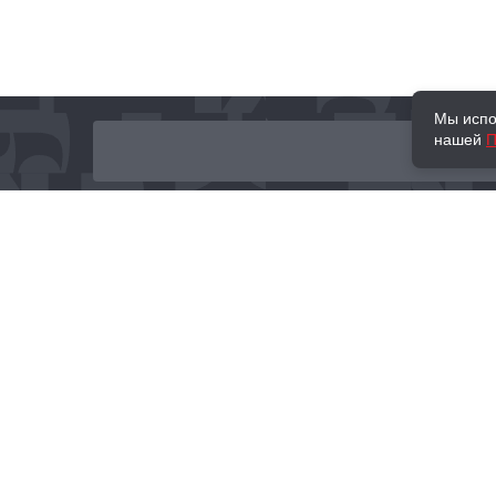
Мы испо
нашей
П
О нас
Наши проекты
Новости и мероприятия
Привилегии
Доставка и оплата
Контакты
Политика обработк
Отзывы
персональных данн
© 2002–2026 «Торговый Дом Книги «МОСКВА»