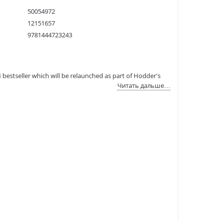
50054972
12151657
9781444723243
:
11.12.2021
fi bestseller which will be relaunched as part of Hodder's
Читать дальше…