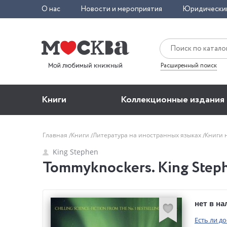
О нас
Новости и мероприятия
Юридически
Расширенный поиск
Книги
Коллекционные издания
Главная
Книги
Литература на иностранных языках
Книги 
King Stephen
Tommyknockers. King Step
нет в н
Есть ли д