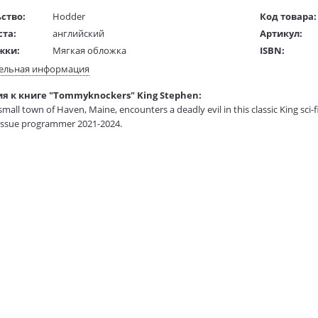
ство:
Hodder
Код товара:
ста:
английский
Артикул:
жки:
Мягкая обложка
ISBN:
 в мм
200x130x50
В продаже с
ельная информация
я к книге "Tommyknockers" King Stephen:
1 гр.
 small town of Haven, Maine, encounters a deadly evil in this classic King sci-
eissue programmer 2021-2024.