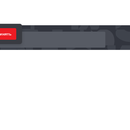
инять
ринимаем к оплате: