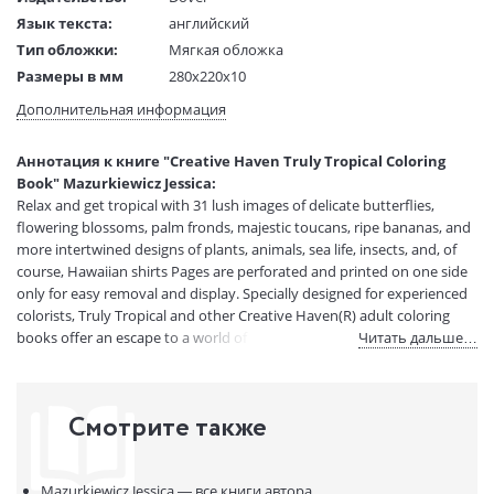
Язык текста:
английский
Тип обложки:
Мягкая обложка
Размеры в мм
280x220x10
(ДхШхВ):
Дополнительная информация
Вес:
1 гр.
Страниц:
64
Аннотация к книге "Creative Haven Truly Tropical Coloring
Код товара:
50056002
Book" Mazurkiewicz Jessica:
Артикул:
13814668
Relax and get tropical with 31 lush images of delicate butterflies,
ISBN:
9780486822860
flowering blossoms, palm fronds, majestic toucans, ripe bananas, and
more intertwined designs of plants, animals, sea life, insects, and, of
В продаже с:
16.12.2021
course, Hawaiian shirts Pages are perforated and printed on one side
only for easy removal and display. Specially designed for experienced
colorists, Truly Tropical and other Creative Haven(R) adult coloring
books offer an escape to a world of inspiration and artistic fulfillment.
Читать дальше…
Each title is also an effective and fun-filled way to relax and reduce
stress.
Смотрите также
Mazurkiewicz Jessica —
все книги автора