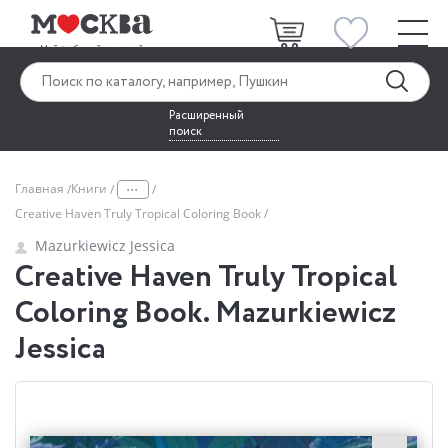
Расширенный
поиск
...
Главная
Книги
Creative Haven Truly Tropical Coloring Book
Mazurkiewicz Jessica
Creative Haven Truly Tropical
Coloring Book. Mazurkiewicz
Jessica