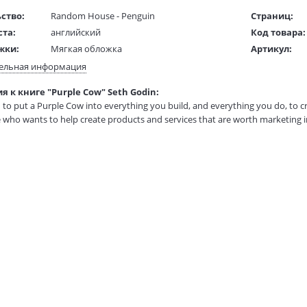
ство:
Random House - Penguin
Страниц:
ста:
английский
Код товара:
жки:
Мягкая обложка
Артикул:
 в мм
200x130x20
ISBN:
ельная информация
В продаже с
 к книге "Purple Cow" Seth Godin:
1 гр.
 to put a Purple Cow into everything you build, and everything you do, to cr
 who wants to help create products and services that are worth marketing in 