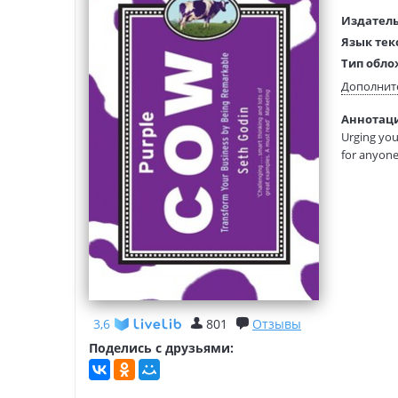
Издатель
Язык тек
Тип обло
Размеры
Дополнит
(ДхШхВ):
Аннотация
Вес:
Urging you
for anyone
3,6
801
Отзывы
Поделись с друзьями: