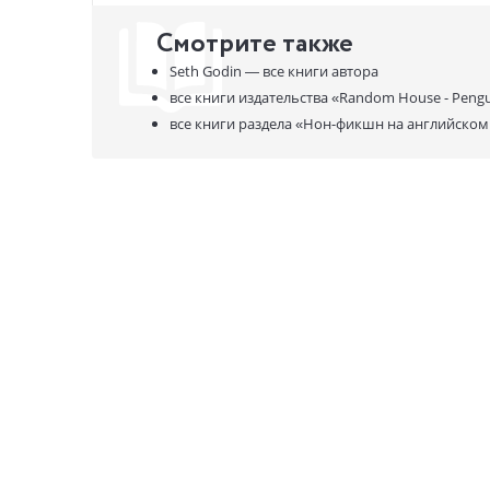
Смотрите также
Seth Godin —
все книги автора
все книги издательства
«Random House - Pengu
все книги раздела
«Нон-фикшн на английском