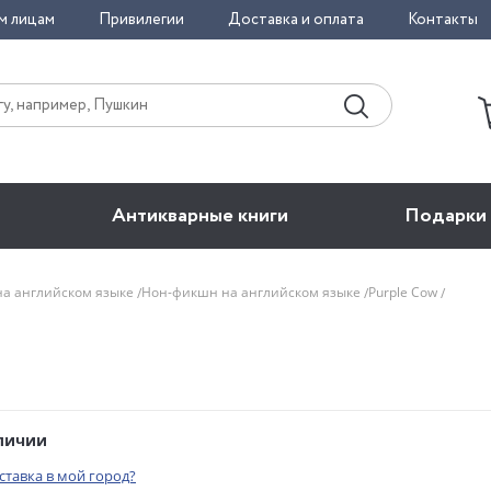
м лицам
Привилегии
Доставка и оплата
Контакты
Антикварные книги
Подарки
на английском языке
Нон-фикшн на английском языке
Purple Cow
аличии
оставка в мой город?