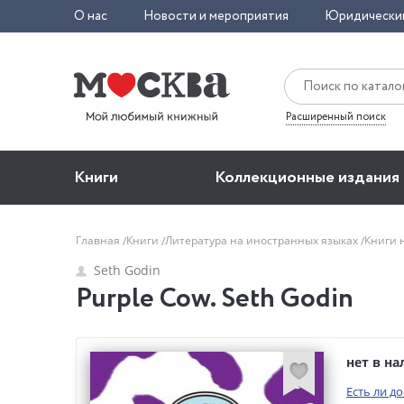
О нас
Новости и мероприятия
Юридически
Расширенный поиск
Книги
Коллекционные издания
Главная
Книги
Литература на иностранных языках
Книги 
Seth Godin
Purple Cow. Seth Godin
нет в н
Есть ли д