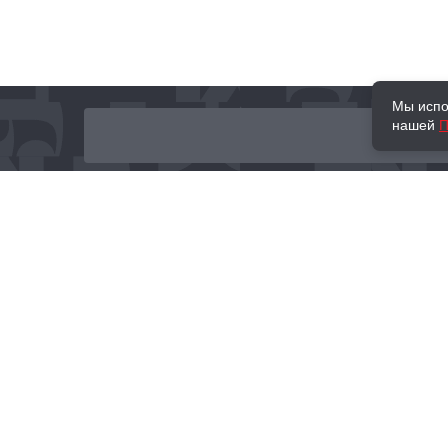
Мы испо
нашей
П
О нас
Наши проекты
Новости и мероприятия
Привилегии
Доставка и оплата
Контакты
Политика обработк
Отзывы
персональных данн
© 2002–2026 «Торговый Дом Книги «МОСКВА»