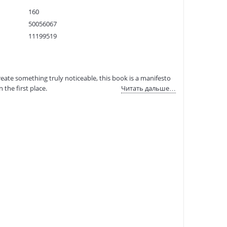
160
50056067
11199519
9780141016405
:
17.12.2021
eate something truly noticeable, this book is a manifesto
the first place.
Читать дальше…