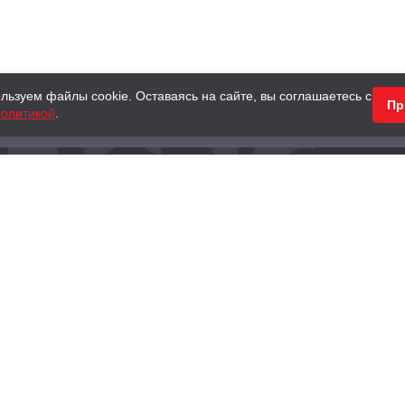
льзуем файлы cookie. Оставаясь на сайте, вы соглашаетесь с
Пр
олитикой
.
КНИГИ
АНТИКВАРНЫЕ КНИГИ
ПОДАРКИ
Наш интернет-магазин
Тел.:
+ 7 (495) 797-87-16
,
8 (800) 101-87-16
WhatsApp:
+7 (985) 730-12-15
Книжный магазин «Москва»
П
125375, г. Москва, ул. Тверская, д. 8, к. 1
и
ых
Тел.:
+7 (495) 797-87-17
Ежедневно с 10:00 до 22:00
info@moscowbooks.ru