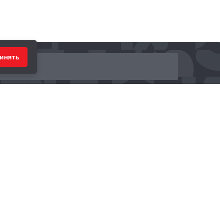
инять
ринимаем к оплате: