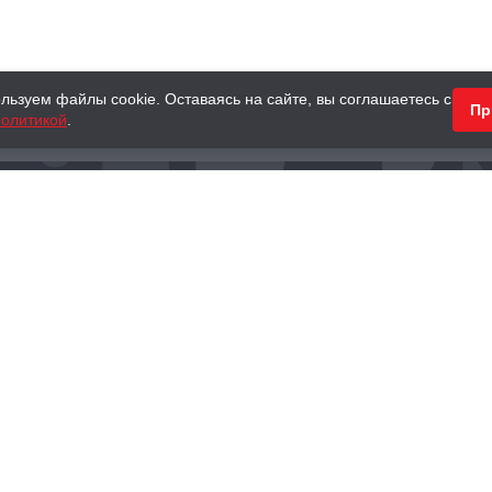
льзуем файлы cookie. Оставаясь на сайте, вы соглашаетесь с
Пр
олитикой
.
КНИГИ
АНТИКВАРНЫЕ КНИГИ
ПОДАРКИ
Наш интернет-магазин
Тел.:
+ 7 (495) 797-87-16
,
8 (800) 101-87-16
WhatsApp:
+7 (985) 730-12-15
Книжный магазин «Москва»
П
125375, г. Москва, ул. Тверская, д. 8, к. 1
и
ых
Тел.:
+7 (495) 797-87-17
Ежедневно с 10:00 до 22:00
info@moscowbooks.ru