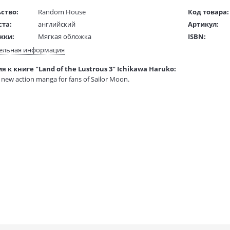
ство:
Random House
Код товара:
ста:
английский
Артикул:
жки:
Мягкая обложка
ISBN:
 в мм
210x150x20
В продаже с
ельная информация
 к книге "Land of the Lustrous 3" Ichikawa Haruko:
1 гр.
 new action manga for fans of Sailor Moon.