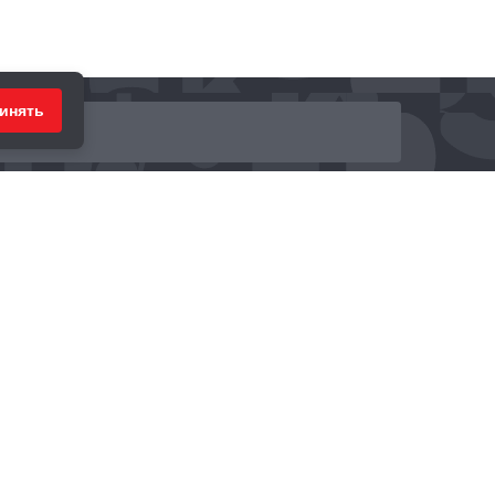
инять
ринимаем к оплате: