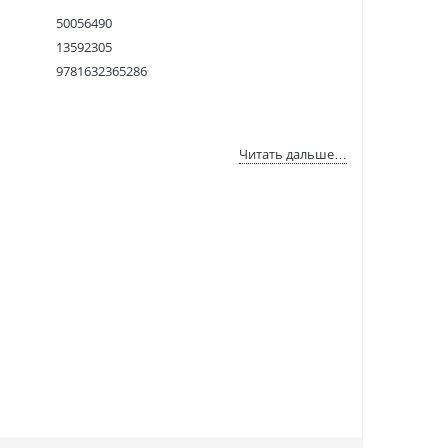
50056490
13592305
9781632365286
:
04.01.2022
Читать дальше…