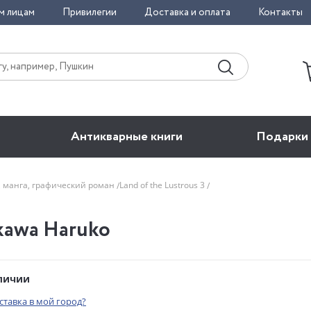
м лицам
Привилегии
Доставка и оплата
Контакты
Антикварные книги
Подарки
, манга, графический роман
Land of the Lustrous 3
ikawa Haruko
аличии
оставка в мой город?