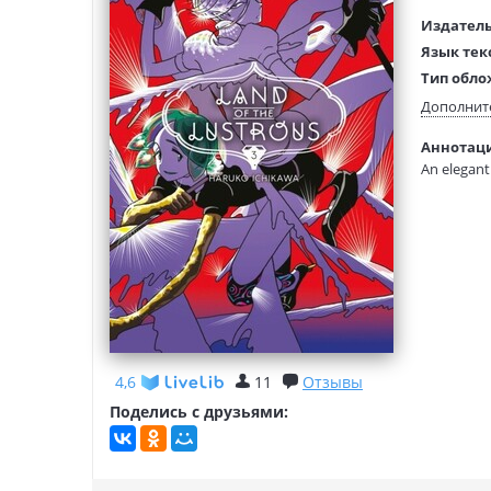
Издатель
Язык тек
Тип обло
Размеры
Дополнит
(ДхШхВ):
Аннотация
Вес:
An elegant
4,6
11
Отзывы
Поделись с друзьями: