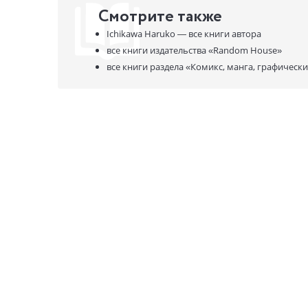
Смотрите также
Ichikawa Haruko —
все книги автора
все книги издательства
«Random House»
все книги раздела
«Комикс, манга, графическ