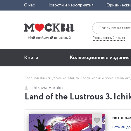
О нас
Новости и мероприятия
Юридически
Расширенный поиск
Книги
Коллекционные издания
Главная
Книги
Комикс. Манга. Графический роман
Комикс
Ichikawa Haruko
Land of the Lustrous 3. Ich
нет в н
Есть ли д