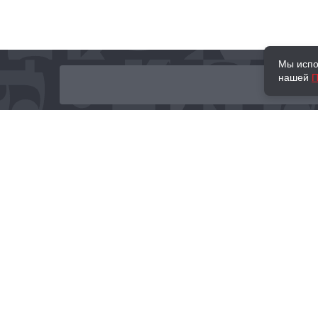
Мы испо
нашей
П
О нас
Наши проекты
Новости и мероприятия
Привилегии
Доставка и оплата
Контакты
Политика обработк
Отзывы
персональных данн
© 2002–2026 «Торговый Дом Книги «МОСКВА»
info@moscowbooks.ru