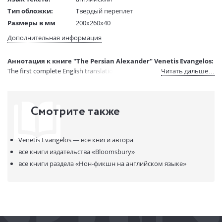
Тип обложки:
Твердый переплет
Размеры в мм
200x260x40
(ДхШхВ):
Дополнительная информация
Вес:
1 гр.
Страниц:
288
Аннотация к книге "The Persian Alexander" Venetis Evangelos:
Код товара:
50057444
The first complete English translation of this vital Persian text.
Читать дальше…
Артикул:
13779533
ISBN:
9781784538798
В продаже с:
02.02.2022
Смотрите также
Venetis Evangelos —
все книги автора
все книги издательства
«Bloomsbury»
все книги раздела
«Нон-фикшн на английском языке»