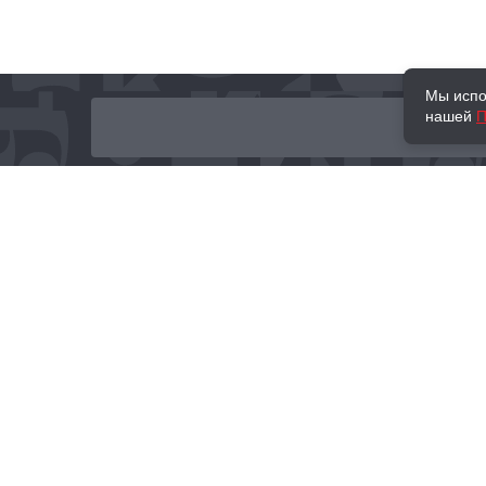
Мы испо
нашей
П
О нас
Наши проекты
Новости и мероприятия
Привилегии
Доставка и оплата
Контакты
Политика обработк
Отзывы
персональных данн
© 2002–2026 «Торговый Дом Книги «МОСКВА»
info@moscowbooks.ru