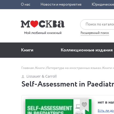
О нас
Новости и мероприятия
Юридически
Расширенный поиск
Книги
Коллекционные издания
Главная
Книги
Литература на иностранных языках
Книги 
Lissauer & Carroll
Self-Assessment in Paediatri
нет в н
Есть ли д