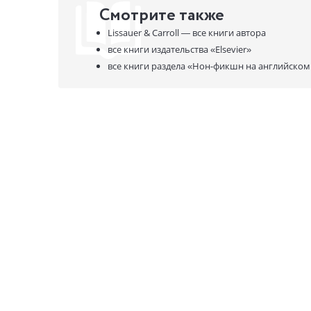
Смотрите также
Lissauer & Carroll —
все книги автора
все книги издательства
«Elsevier»
все книги раздела
«Нон-фикшн на английском