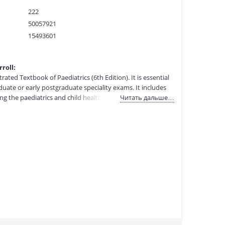
222
50057921
15493601
9780702081842
:
05.02.2022
roll:
ated Textbook of Paediatrics (6th Edition). It is essential
duate or early postgraduate speciality exams. It includes
g the paediatrics and child health curriculum.
Читать дальше…
highly experienced examiners and question writers,
difficult topics. Over 250 Single Best Answer questions
y of the correct but also of incorrect answers Clinical