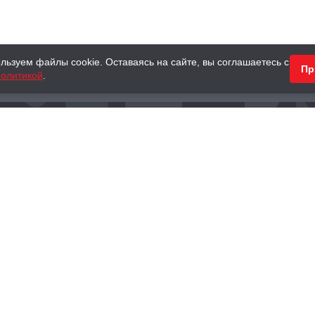
льзуем файлы cookie. Оставаясь на сайте, вы соглашаетесь с
Пр
олитикой
.
КНИГИ
АНТИКВАРНЫЕ КНИГИ
ПОДАРКИ
Наш интернет-магазин
Тел.:
+ 7 (495) 797-87-16
,
8 (800) 101-87-16
WhatsApp:
+7 (985) 730-12-15
Книжный магазин «Москва»
П
125375, г. Москва, ул. Тверская, д. 8, к. 1
и
ых
Тел.:
+7 (495) 797-87-17
Ежедневно с 10:00 до 22:00
info@moscowbooks.ru