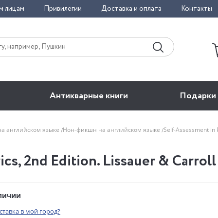
м лицам
Привилегии
Доставка и оплата
Контакты
Антикварные книги
Подарки
на английском языке
Нон-фикшн на английском языке
Self-Assessment in 
cs, 2nd Edition. Lissauer & Carroll
аличии
оставка в мой город?