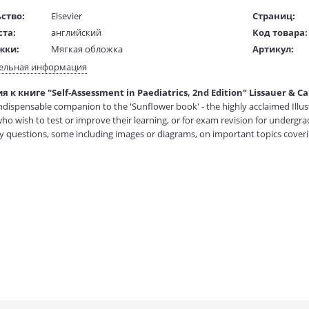
ство:
Elsevier
Страниц:
ста:
английский
Код товара:
жки:
Мягкая обложка
Артикул:
 в мм
160x240x20
ISBN:
ельная информация
В продаже с
 к книге "Self-Assessment in Paediatrics, 2nd Edition" Lissauer & Car
1 гр.
indispensable companion to the 'Sunflower book' - the highly acclaimed Illustr
who wish to test or improve their learning, or for exam revision for undergra
ty questions, some including images or diagrams, on important topics coverin
ns about both correct and incorrect answers are provided. The authors are 
hat the questions are similar to those encountered in exams or help explain 
uestion stems for Extended Matching questions Explanations provided not onl
s included to ask questions about clinical signs.