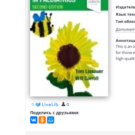
Издатель
Язык тек
Тип обло
Размеры
Дополнит
(ДхШхВ):
Аннотация
Вес:
This is an 
for those 
high quali
Explanatio
ensuring t
Over 200 q
photograph
0
0
Поделись с друзьями: