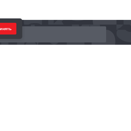
инять
ринимаем к оплате: