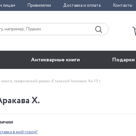
м лицам
Привилегии
Доставка и оплата
Контакты
Антикварные книги
Подарки
, манга, графический роман
Стальной Алхимик. Кн.15
Аракава Х.
аличии
оставка в мой город?