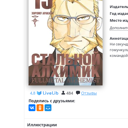
Издатель
Год изда
Место из
Возраст:
Дополнит
Язык тек
Аннотаци
Язык ори
Ни секунд
Перевод:
гомункула
Тип обло
командой 
который в
Формат:
В том вош
4,8
484
Отзывы
Поделись с друзьями:
Иллюстрации