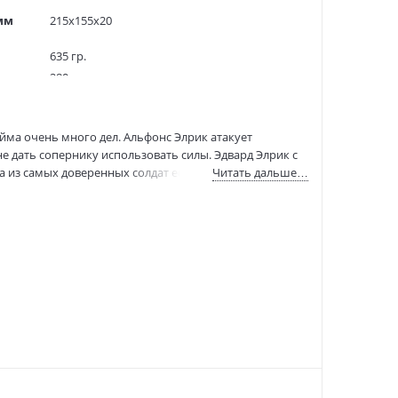
мм
215x155x20
635 гр.
280
10000 экз.
50058054
йма очень много дел. Альфонс Элрик атакует
9785389206175
е дать сопернику использовать силы. Эдвард Элрик с
9785389206175
 из самых доверенных солдат есть и у Роя Мустанга,
Читать дальше…
:
11.02.2022
ого весьма важного человека…