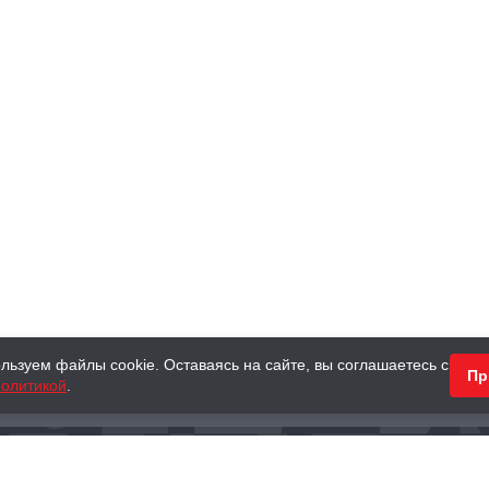
льзуем файлы cookie. Оставаясь на сайте, вы соглашаетесь с
Пр
олитикой
.
КНИГИ
АНТИКВАРНЫЕ КНИГИ
ПОДАРКИ
Наш интернет-магазин