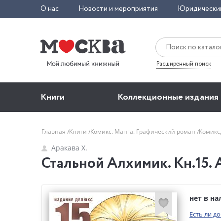
О нас
Новости и мероприятия
Юридически
Расширенный поиск
Книги
Коллекционные издания
Главная
Книги
Комикс. Манга. Графический роман
Комикс
Аракава Х.
Стальной Алхимик. Кн.15. 
нет в н
Есть ли д