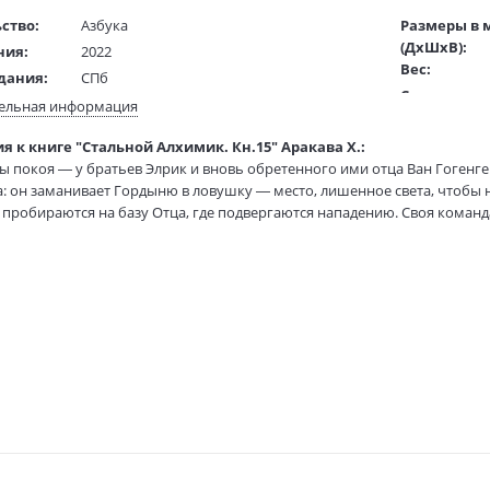
ство:
Азбука
Размеры в 
(ДхШхВ):
ния:
2022
Вес:
дания:
СПб
Страниц:
16+
ельная информация
Тираж:
ста:
русский
я к книге "Стальной Алхимик. Кн.15" Аракава Х.:
Код товара:
гинала:
японский
ы покоя — у братьев Элрик и вновь обретенного ими отца Ван Гогенге
Артикул:
Белянина Т.
: он заманивает Гордыню в ловушку — место, лишенное света, чтобы н
ISBN:
жки:
Твердый переплет + суперобложка
пробираются на базу Отца, где подвергаются нападению. Своя команда
В продаже с
озвращается в Централ. Он планирует поднять мятеж и похитить одн
70х90 1/16
ли главы 87–92 и галерея набросков.