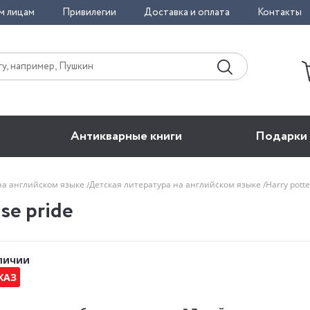
м лицам
Привилегии
Доставка и оплата
Контакты
Антикварные книги
Подарки
на английском языке
Детская литература на английском языке
Harry potte
use pride
аличии
КАЗ