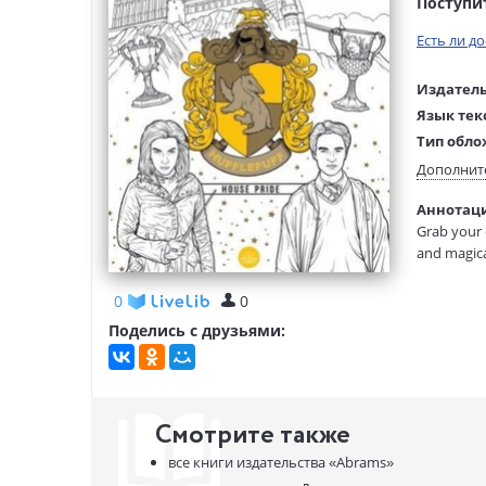
Поступи
Есть ли д
Издатель
Язык тек
Тип обло
Размеры
Дополнит
(ДхШхВ):
Аннотация
Вес:
Grab your c
and magica
0
0
Поделись с друзьями:
Смотрите также
все книги издательства
«Abrams»