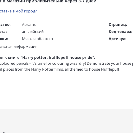
т в магазин приблизительно через 3-7 дней
оставка в мой город?
ство:
Abrams
Страниц:
ста:
английский
Код товара:
жки:
Мягкая обложка
Артикул:
 в мм
220x280x10
ISBN:
ельная информация
В продаже с
 к книге "Harry potter: hufflepuff house pride":
1 гр.
oloured pencils - it's time for colouring wizardry! Demonstrate your house pr
l places from the Harry Potter films, all themed to house Hufflepuff.