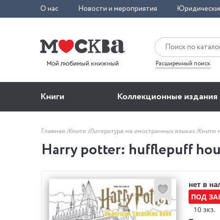
О нас
Новости и мероприятия
Юридически
Расширенный поиск
Книги
Коллекционные издания
Главная
Книги
Литература на иностранных языках
Книги 
Harry potter: hufflepuff ho
нет в н
ПОД ЗА
10 экз.