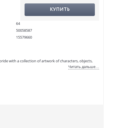
КУПИТЬ
64
50058587
15579660
9781849947480
:
18.02.2022
ide with a collection of artwork of characters, objects,
Читать дальше…