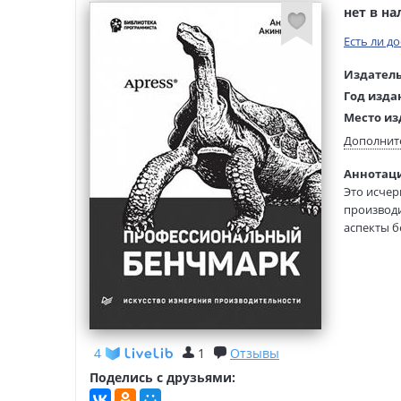
нет в н
Есть ли д
Издатель
Год изда
Место из
Возраст:
Дополнит
Язык тек
Аннотаци
Язык ори
Это исче
Перевод:
производи
Тип обло
аспекты б
повысить
Формат:
4
1
Отзывы
Поделись с друзьями: