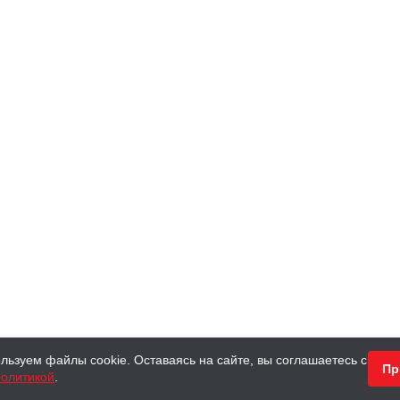
льзуем файлы cookie. Оставаясь на сайте, вы соглашаетесь с
Пр
олитикой
.
КНИГИ
АНТИКВАРНЫЕ КНИГИ
ПОДАРКИ