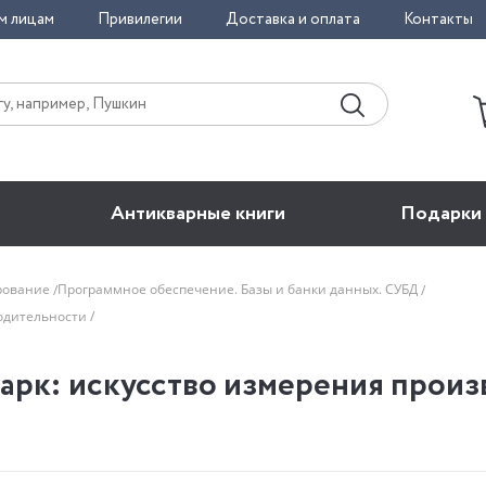
м лицам
Привилегии
Доставка и оплата
Контакты
Антикварные книги
Подарки
рование
Программное обеспечение. Базы и банки данных. СУБД
водительности
рк: искусство измерения произ