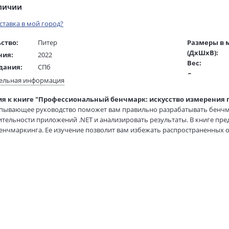
аличии
оставка в мой город?
ство:
Питер
Размеры в 
(ДхШхВ):
ния:
2022
Вес:
дания:
СПб
Страниц:
16+
ельная информация
Тираж:
ста:
русский
я к книге "Профессиональный бенчмарк: искусство измерения 
Код товара:
гинала:
английский
рпывающее руководство поможет вам правильно разрабатывать бенчм
Артикул:
Григорьева А.
тельности приложений .NET и анализировать результаты. В книге пр
ISBN:
жки:
Мягкая обложка
енчмаркинга. Ее изучение позволит вам избежать распространенных
В продаже с
 производительность своих программ.
70х100 1/16