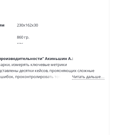
мм
230x162x30
860 гр.
576
700 экз.
производительности" Акиньшин А.:
50058722
арки, измерять ключевые метрики
277154750
едставлены десятки кейсов, проясняющих сложные
9785446115518
 ошибок, проконтролировать точность измерений и
Читать дальше…
:
22.02.2022