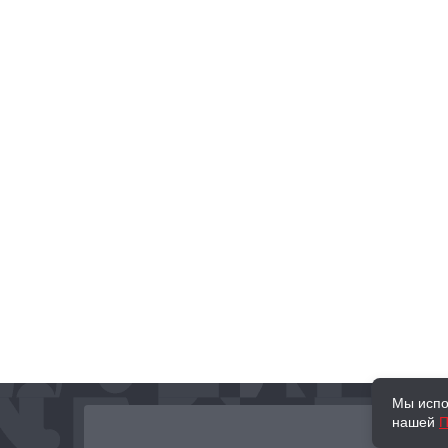
Мы испо
нашей
П