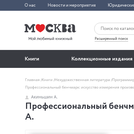
О нас
Новости и мероприятия
Юридически
Расширенный поиск
Книги
Коллекционные издания
Главная
Книги
Нехудожественная литература
Программи
Профессиональный бенчмарк: искусство измерения произ
Акиньшин А.
Профессиональный бенчма
А.