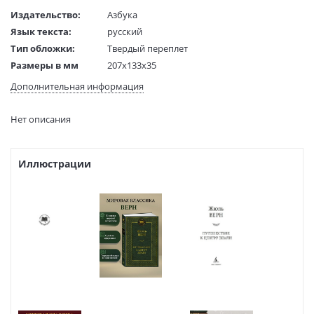
Издательство:
Азбука
Язык текста:
русский
Тип обложки:
Твердый переплет
Размеры в мм
207x133x35
(ДхШхВ):
Дополнительная информация
Вес:
288 гр.
Страниц:
352
Нет описания
Код товара:
50059129
Артикул:
9785389207592
ISBN:
9785389207592
Иллюстрации
В продаже с:
10.03.2022