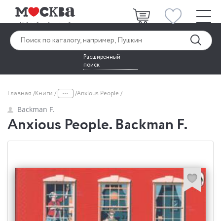
Расширенный
поиск
...
Главная
Книги
Anxious People
Backman F.
Anxious People. Backman F.