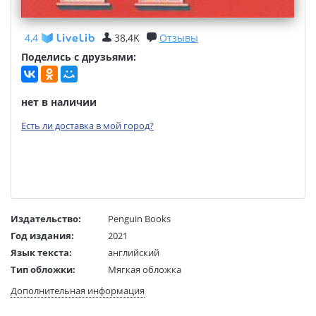
4,4
38,4K
Отзывы
Поделись с друзьями:
нет в наличии
Есть ли доставка в мой город?
Издательство:
Penguin Books
Год издания:
2021
Язык текста:
английский
Тип обложки:
Мягкая обложка
Размеры в мм
195x128x27
Дополнительная информация
(ДхШхВ):
Вес:
300 гр.