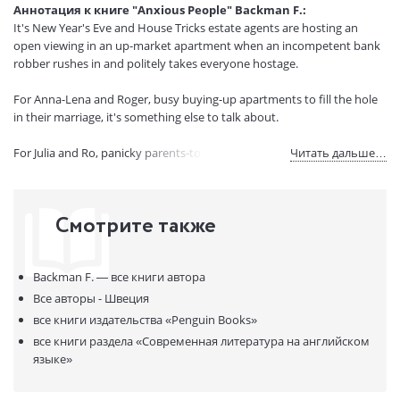
Аннотация к книге "Anxious People" Backman F.:
Страниц:
407
It's New Year's Eve and House Tricks estate agents are hosting an
Код товара:
50060703
open viewing in an up-market apartment when an incompetent bank
Артикул:
317792
robber rushes in and politely takes everyone hostage.
ISBN:
9781405930253
For Anna-Lena and Roger, busy buying-up apartments to fill the hole
В продаже с:
31.03.2022
in their marriage, it's something else to talk about.
For Julia and Ro, panicky parents-to-be, it's yet another worry.
Читать дальше…
Lonely bank manager Zara only came here for the view.
Смотрите также
While 87-year-old grandmother Estelle seems rather pleased by the
company . . .
Backman F. —
все книги автора
As the police gather outside, the anxious strangers huddled within try
to make the best of a very sticky situation - but could it be that they
Все авторы - Швеция
have a whole lot more in common than meets the eye?
все книги издательства
«Penguin Books»
все книги раздела
«Современная литература на английском
языке»